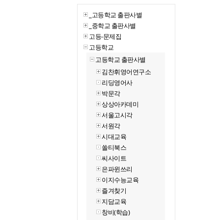
_고등학교 출판사별
_중학교 출판사별
고등-문제집
고등학교
고등학교 출판사별
김찬휘영어연구소
리딩영어사
박문각
상상아카데미
서울고시각
서원각
시대교육
쏠티북스
씨사이트
은파윈쓰리
이지수능교육
즐겨찾기
지담교육
창비(학습)