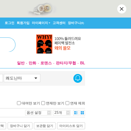
로그인
회원가입
마이페이지
고객센터
장바구니
(0)
일반
만화
로맨스
판타지/무협
BL
대여만 보기
연재만 보기
연재 제외
옵션 설정
25개
선택
장바구니 담기
보관함 담기
마이리스트 담기