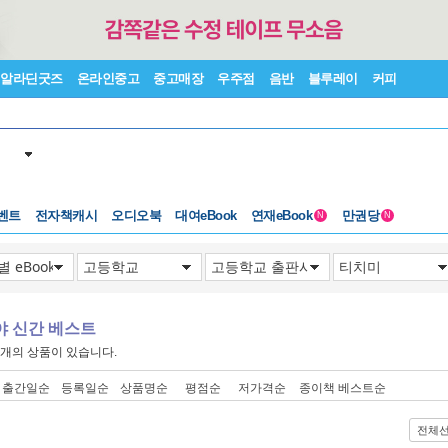
알라딘굿즈
온라인중고
중고매장
우주점
음반
블루레이
커피
벤트
전자책캐시
오디오북
대여eBook
연재eBook
만권당
N
N
야 신간 베스트
개의 상품이 있습니다.
출간일순
등록일순
상품명순
평점순
저가격순
종이책 베스트순
전체