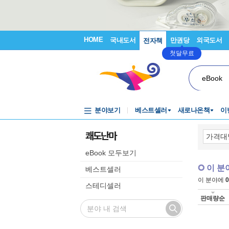
HOME
국내도서
만권당
외국도서
전자책
첫달무료
eBook
분야보기
베스트셀러
새로나온책
이
쾌도난마
eBook 모두보기
이 분
베스트셀러
이 분야에
0
스테디셀러
판매량순