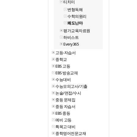
티치미
변형독해
수학의원리
쾌도난마
평가교육자료원
하비스트
Every365
고등-자습서
중학교
EBS 고등
EBS 방송교재
수능대비
수능모의고사/기출
논술/면접/수시
중등 문제집
중등 자습서
EBS 중등
예비 고등
특목고 대비
중학영어전문교재