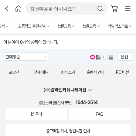
고서
_고등학교 출판사별
능률교육
능률교육
리딩엑스퍼트
이 분야에
0
개의 상품이 있습니다.
옵션
로그인
전체 메뉴
회사 소개
출판사 안내
PC 버전
(주)알라딘커뮤니케이션
1544-2514
일반문의 (발신자 부담)
1:1 문의
FAQ
중고매장 위치, 영업시간 안내