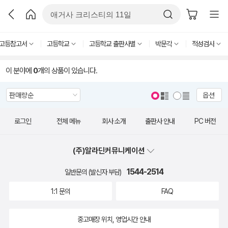
고등참고서
고등학교
고등학교 출판사별
박문각
적성검사
이 분야에
0
개의 상품이 있습니다.
옵션
로그인
전체 메뉴
회사 소개
출판사 안내
PC 버전
(주)알라딘커뮤니케이션
1544-2514
일반문의 (발신자 부담)
1:1 문의
FAQ
중고매장 위치, 영업시간 안내