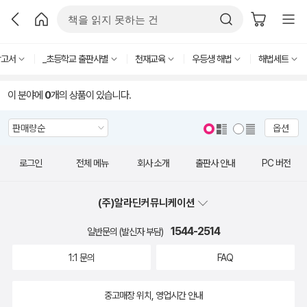
참고서
_초등학교 출판사별
천재교육
우등생 해법
해법세트
이 분야에
0
개의 상품이 있습니다.
옵션
로그인
전체 메뉴
회사 소개
출판사 안내
PC 버전
(주)알라딘커뮤니케이션
1544-2514
일반문의 (발신자 부담)
1:1 문의
FAQ
중고매장 위치, 영업시간 안내