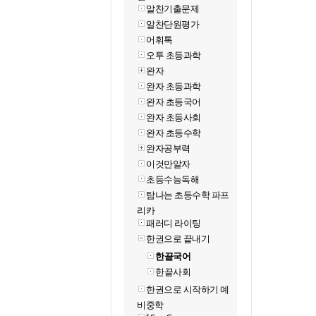
알찬기출문제
알찬단원평가
어휘톡
오투 초등과학
완자
완자 초등과학
완자 초등국어
완자 초등사회
완자 초등수학
완자공부력
이것만알자
초등수능독해
탐나는 초등수학 파프
리카
패러디 라이팅
한권으로 끝내기
한끝국어
한끝사회
한권으로 시작하기 예
비중학