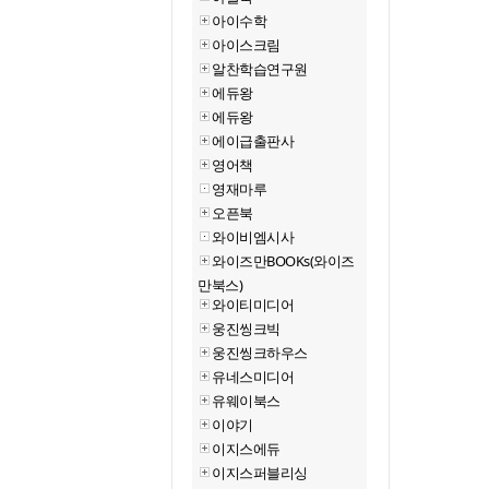
아이수학
아이스크림
알찬학습연구원
에듀왕
에듀왕
에이급출판사
영어책
영재마루
오픈북
와이비엠시사
와이즈만BOOKs(와이즈
만북스)
와이티미디어
웅진씽크빅
웅진씽크하우스
유네스미디어
유웨이북스
이야기
이지스에듀
이지스퍼블리싱