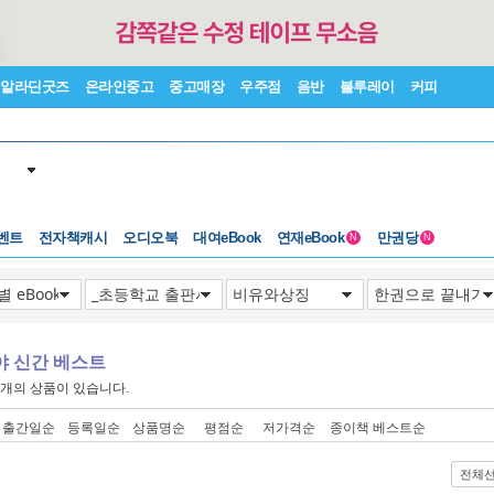
알라딘굿즈
온라인중고
중고매장
우주점
음반
블루레이
커피
벤트
전자책캐시
오디오북
대여eBook
연재eBook
만권당
N
N
야 신간 베스트
개의 상품이 있습니다.
출간일순
등록일순
상품명순
평점순
저가격순
종이책 베스트순
전체