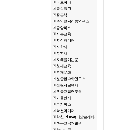
이토피아
종합출판
좋은책
중앙교육진흥연구소
중앙북스
지능교육
지식과미래
지학사
지학사
지혜를여는문
천재교육
천재문화
천종현수학연구소
첼린져교육사
초등교육연구원
키출판사
퍼지북스
학천미디어
학천Edunet(바깔로레아)
한국교육개발원
한솔스쿨