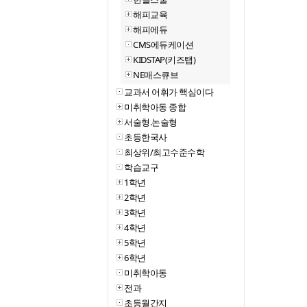
해피교육
해피에듀
CMS에듀케이션
KIDSTAP(키즈탭)
NE매스큐브
교과서 어휘가 핵심이다
미취학아동 종합
서술형.논술형
초등한국사
최상위/최고수준수학
학습교구
1학년
2학년
3학년
4학년
5학년
6학년
미취학아동
전과
초등월간지