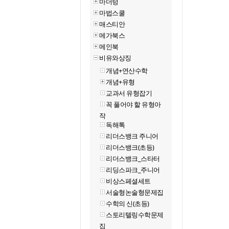
마더텅
마법스쿨
매스티안
메가북스
메인북
비유와상징
개념+연산수학
개념+유형
교과서 유형잡기
꼭 풀어야 할 유형아
작
독해톡
리더스뱅크 주니어
리더스뱅크(초등)
리더스뱅크_스타터
리딩스파크_주니어
비상스페셜세트
서술형논술형문제집
수학의 신(초등)
스토리텔링수학문제
집