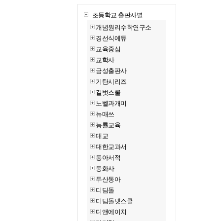
_초등학교 출판사별
개념원리수학연구소
경선식에듀
교육중심
교학사
금성출판사
기탄시리즈
길벗스쿨
노벨과개미
뉴매쓰
능률교육
대교
대한교과서
동아서적
동화사
두산동아
디딤돌
디딤돌넷스쿨
디앤에이치