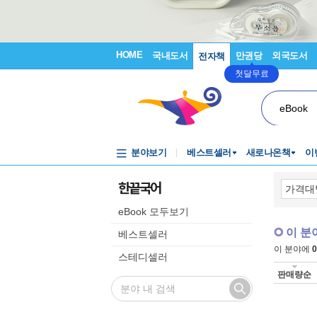
HOME
국내도서
만권당
외국도서
전자책
첫달무료
eBook
분야보기
베스트셀러
새로나온책
이
한끝국어
eBook 모두보기
이 분
베스트셀러
이 분야에
0
스테디셀러
판매량순