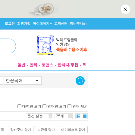
로그인
회원가입
마이페이지
고객센터
장바구니
(0)
일반
만화
로맨스
판타지/무협
BL
대여만 보기
연재만 보기
연재 제외
옵션 설정
25개
선택
장바구니 담기
보관함 담기
마이리스트 담기