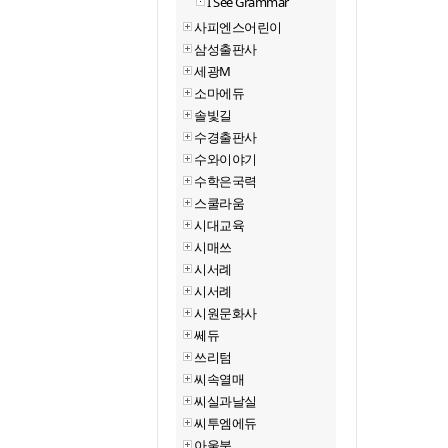
I See Grammar
사피엔스어린이
삼성출판사
세광M
소마에듀
솔빛길
수경출판사
수와이야기
수학은국력
스쿨라움
시대교육
시매쓰
시서례
시서례
시원문화사
쎄듀
쓰리텀
씨속열매
씨실과날실
씨투엠에듀
아울북