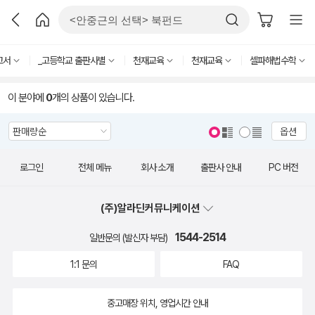
고서
_고등학교 출판사별
천재교육
천재교육
셀파해법수학
이 분야에
0
개의 상품이 있습니다.
옵션
로그인
전체 메뉴
회사 소개
출판사 안내
PC 버전
(주)알라딘커뮤니케이션
1544-2514
일반문의 (발신자 부담)
1:1 문의
FAQ
중고매장 위치, 영업시간 안내