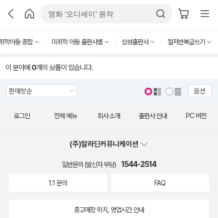
취학아동 종합
미취학 아동 출판사별
삼성출판사
철저반복글쓰기
이 분야에
0
개의 상품이 있습니다.
옵션
로그인
전체 메뉴
회사 소개
출판사 안내
PC 버전
(주)알라딘커뮤니케이션
1544-2514
일반문의 (발신자 부담)
1:1 문의
FAQ
중고매장 위치, 영업시간 안내