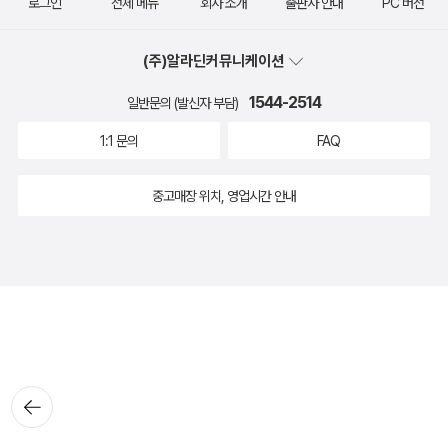
로그인
전체 메뉴
회사 소개
출판사 안내
PC 버전
(주)알라딘커뮤니케이션
1544-2514
일반문의 (발신자 부담)
1:1 문의
FAQ
중고매장 위치, 영업시간 안내
뒤로가
기