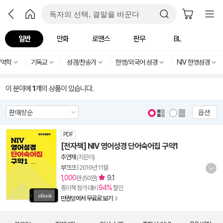
일반
만화
로맨스
판무
BL
/역학
기독교
성경/찬송가
한영/외국어 성경
NIV 한영성경
이 분야에
1
개의 상품이 있습니다.
옵션
PDF
[전자책] NIV 영어성경 단어숙어집 구약1
추연재
(지은이)
부크크
|
2019년 11월
1,000
9.1
원 (50원)
94%
종이책 정가 대비
할인
만권당에서 무료로 보기