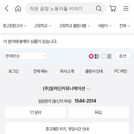
중고등참고서
고등학교
고등학교 출판사별
서원각
전체
이 분야에
0
개의 상품이 있습니다.
옵션
로그인
전체 메뉴
회사 소개
출판사 안내
PC 버전
(주)알라딘커뮤니케이션
1544-2514
일반문의 (발신자 부담)
1:1 문의
FAQ
중고매장 위치, 영업시간 안내