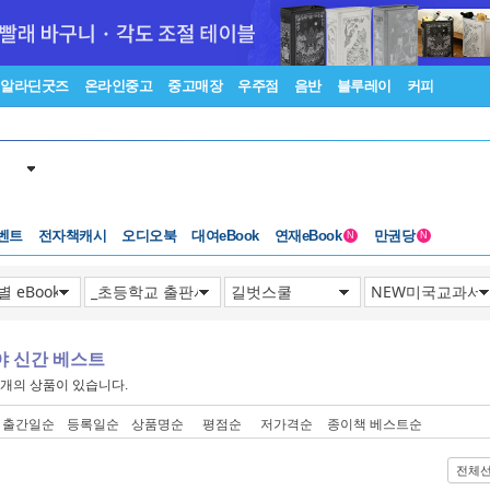
알라딘굿즈
온라인중고
중고매장
우주점
음반
블루레이
커피
벤트
전자책캐시
오디오북
대여eBook
연재eBook
만권당
N
N
야 신간 베스트
개의 상품이 있습니다.
출간일순
등록일순
상품명순
평점순
저가격순
종이책 베스트순
전체