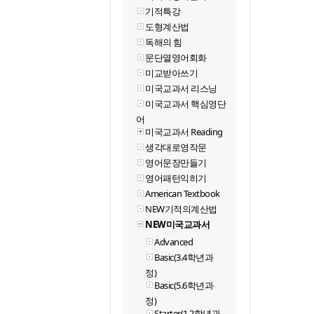
기적특강
도형계산법
독해의 힘
문단열영어회화
미교받아쓰기
미국교과서 리스닝
미국교과서 핵심영단
어
미국교과서 Reading
생각대로영작문
영어문장만들기
영어패턴익히기
American Textbook
NEW기적의계산법
NEW미국교과서
Advanced
Basic(3.4학년과
정)
Basic(5.6학년과
정)
Starter(1.2학년과