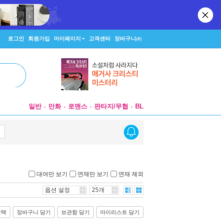
로그인
회원가입
마이페이지
고객센터
장바구니
(0)
일반
만화
로맨스
판타지/무협
BL
대여만 보기
연재만 보기
연재 제외
옵션 설정
25개
선택
장바구니 담기
보관함 담기
마이리스트 담기