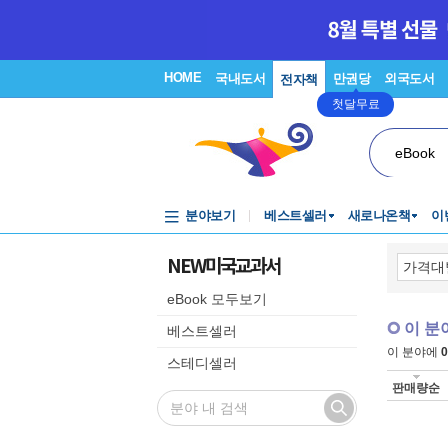
HOME
국내도서
만권당
외국도서
전자책
첫달무료
eBook
분야보기
베스트셀러
새로나온책
이
NEW미국교과서
eBook 모두보기
이 분
베스트셀러
이 분야에
0
스테디셀러
판매량순