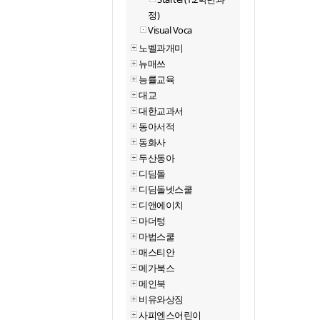
정)
Visual Voca
노벨과개미
뉴매쓰
능률교육
대교
대한교과서
동아서적
동화사
두산동아
디딤돌
디딤돌넷스쿨
디앤에이치
마더텅
마법스쿨
매스티안
메가북스
메인북
비유와상징
사피엔스어린이