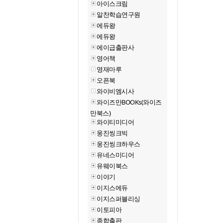
아이스크림
알찬학습연구원
에듀왕
에듀왕
에이급출판사
영어책
영재마루
오픈북
와이비엠시사
와이즈만BOOKs(와이즈
만북스)
와이티미디어
웅진씽크빅
웅진씽크하우스
유네스미디어
유웨이북스
이야기
이지스에듀
이지스퍼블리싱
이토피아
종합출판