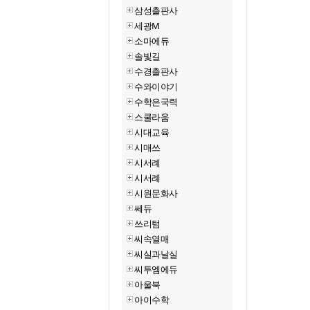
삼성출판사
세광M
소마에듀
솔빛길
수경출판사
수와이야기
수학은국력
스쿨라움
시대교육
시매쓰
시서례
시서례
시원문화사
쎄듀
쓰리텀
씨속열매
씨실과날실
씨투엠에듀
아울북
아이수학