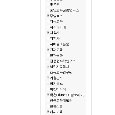
좋은책
중앙교육진흥연구소
중앙북스
지능교육
지식과미래
지학사
지학사
지혜를여는문
천재교육
천재문화
천종현수학연구소
첼린져교육사
초등교육연구원
키출판사
퍼지북스
학천미디어
학천Edunet(바깔로레아)
한국교육개발원
한솔스쿨
해피교육