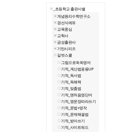
_초등학교 출판사별
개념원리수학연구소
경선식에듀
교육중심
교학사
금성출판사
기탄시리즈
길벗스쿨
그림으로쑥쑥영어
기적_계산법응용UP
기적_독서법
기적_독해력
기적_맞춤법
기적_맨처음영단어
기적_명문장따라쓰기
기적_문법+영작
기적_문제해결법
기적_받아쓰기
기적_사이트워드