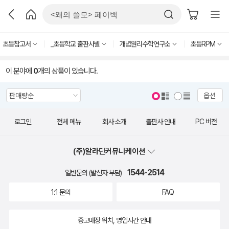
초등참고서
_초등학교 출판사별
개념원리수학연구소
초등RPM
이 분야에
0
개의 상품이 있습니다.
옵션
로그인
전체 메뉴
회사 소개
출판사 안내
PC 버전
(주)알라딘커뮤니케이션
1544-2514
일반문의 (발신자 부담)
1:1 문의
FAQ
중고매장 위치, 영업시간 안내