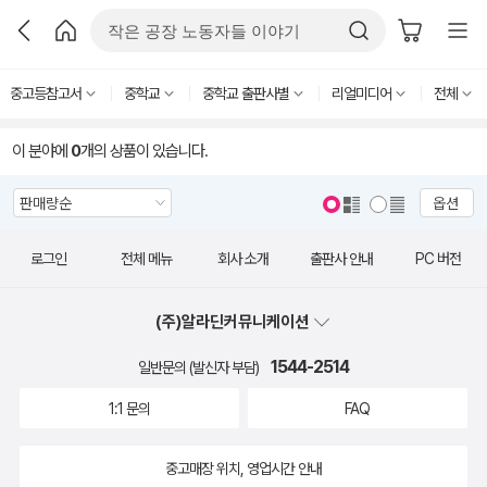
중고등참고서
중학교
중학교 출판사별
리얼미디어
전체
이 분야에
0
개의 상품이 있습니다.
옵션
로그인
전체 메뉴
회사 소개
출판사 안내
PC 버전
(주)알라딘커뮤니케이션
1544-2514
일반문의 (발신자 부담)
1:1 문의
FAQ
중고매장 위치, 영업시간 안내