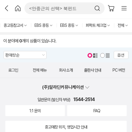
중고등참고서
EBS 중등
EBS 중등
퍼퍽트 체크업
전체
이 분야에
0
개의 상품이 있습니다.
옵션
로그인
전체 메뉴
회사 소개
출판사 안내
PC 버전
(주)알라딘커뮤니케이션
1544-2514
일반문의 (발신자 부담)
1:1 문의
FAQ
중고매장 위치, 영업시간 안내