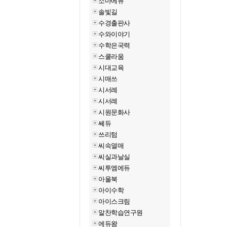
소마에듀
솔빛길
수경출판사
수와이야기
수학은국력
스쿨라움
시대교육
시매쓰
시서례
시서례
시원문화사
쎄듀
쓰리텀
씨속열매
씨실과날실
씨투엠에듀
아울북
아이수학
아이스크림
알찬학습연구원
에듀왕