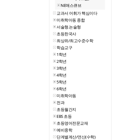
NE매스큐브
교과서 어휘가 핵심이다
미취학아동 종합
서술형.논술형
초등한국사
최상위/최고수준수학
학습교구
1학년
2학년
3학년
4학년
5학년
6학년
미취학아동
전과
초등월간지
EBS 초등
초등영어전문교재
예비중학
단계별계산/연산(수학)