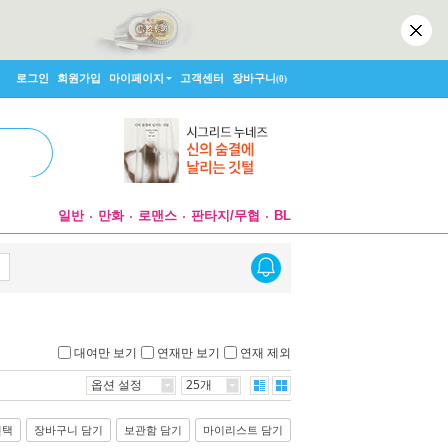
로그인
회원가입
마이페이지
고객센터
장바구니
(0)
일반
만화
로맨스
판타지/무협
BL
대여만 보기
연재만 보기
연재 제외
옵션 설정
25개
선택
장바구니 담기
보관함 담기
마이리스트 담기