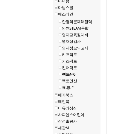
마더텅
마법스쿨
매스티안
안쌤의문제해결력
안쌤STEAM융합
영재교육원대비
영재성검사
영재성모의고사
키즈팩토
키즈팩토
킨더팩토
팩토4~6
팩토연산
표.창.수
메가북스
메인북
비유와상징
사피엔스어린이
삼성출판사
세광M