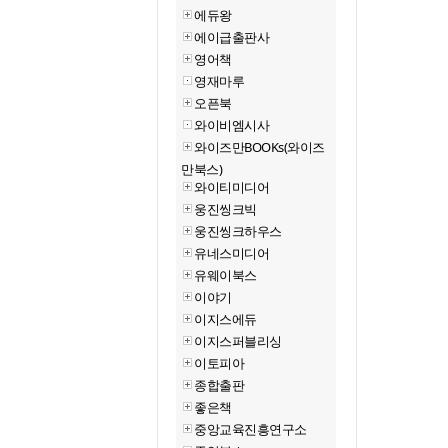
에듀왕
에이급출판사
영어책
영재마루
오픈북
와이비엠시사
와이즈만BOOKs(와이즈
만북스)
와이티미디어
웅진씽크빅
웅진씽크하우스
유네스미디어
유웨이북스
이야기
이지스에듀
이지스퍼블리싱
이토피아
종합출판
좋은책
중앙교육진흥연구소