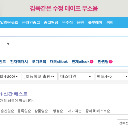
알라딘굿즈
온라인중고
중고매장
우주점
음반
블루레이
커피
벤트
전자책캐시
오디오북
대여eBook
연재eBook
만권당
N
N
야 신간 베스트
개의 상품이 있습니다.
출간일순
등록일순
상품명순
평점순
저가격순
종이책 베스트순
전체