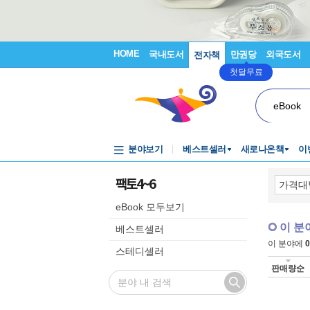
HOME
국내도서
만권당
외국도서
전자책
첫달무료
eBook
분야보기
베스트셀러
새로나온책
이
팩토4~6
eBook 모두보기
이 분
베스트셀러
이 분야에
0
스테디셀러
판매량순