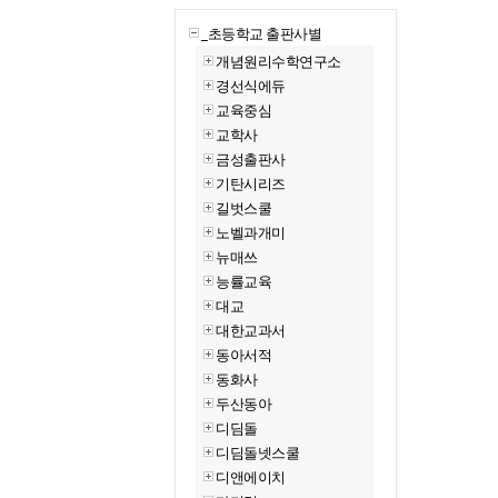
_초등학교 출판사별
개념원리수학연구소
경선식에듀
교육중심
교학사
금성출판사
기탄시리즈
길벗스쿨
노벨과개미
뉴매쓰
능률교육
대교
대한교과서
동아서적
동화사
두산동아
디딤돌
디딤돌넷스쿨
디앤에이치