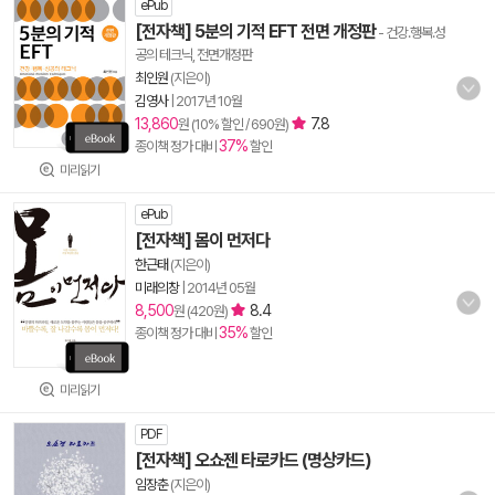
ePub
[전자책] 5분의 기적 EFT 전면 개정판
- 건강.행복.성
공의 테크닉, 전면개정판
최인원
(지은이)
김영사
|
2017년 10월
13,860
7.8
원 (10% 할인 / 690원)
37%
종이책 정가 대비
할인
미리읽기
ePub
[전자책] 몸이 먼저다
한근태
(지은이)
미래의창
|
2014년 05월
8,500
8.4
원 (420원)
35%
종이책 정가 대비
할인
미리읽기
PDF
[전자책] 오쇼젠 타로카드 (명상카드)
임장춘
(지은이)