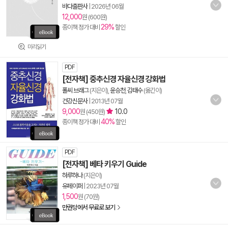
바다출판사
|
2026년 06월
12,000
원 (600원)
29%
종이책 정가 대비
할인
미리읽기
PDF
[전자책] 중추신경 자율신경 강화법
폴씨 브래그
(지은이),
윤승천
,
김태수
(옮긴이)
건강신문사
|
2013년 07월
9,000
10.0
원 (450원)
40%
종이책 정가 대비
할인
PDF
[전자책] 베타 키우기 Guide
하루하나
(지은이)
유페이퍼
|
2023년 07월
1,500
원 (70원)
만권당에서 무료로 보기