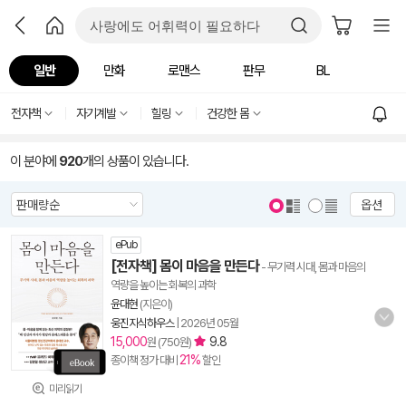
일반
만화
로맨스
판무
BL
전자책
자기계발
힐링
건강한 몸
이 분야에
920
개의 상품이 있습니다.
옵션
ePub
[전자책] 몸이 마음을 만든다
- 무기력 시대, 몸과 마음의
역량을 높이는 회복의 과학
윤대현
(지은이)
웅진지식하우스
|
2026년 05월
15,000
9.8
원 (750원)
21%
종이책 정가 대비
할인
미리읽기