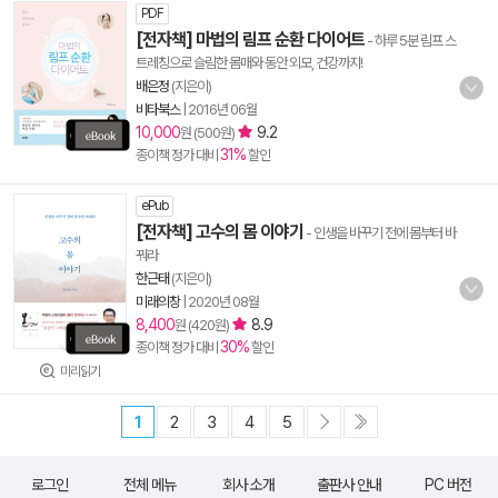
PDF
[전자책] 마법의 림프 순환 다이어트
- 하루 5분 림프 스
트레칭으로 슬림한 몸매와 동안 외모, 건강까지!
배은정
(지은이)
비타북스
|
2016년 06월
10,000
9.2
원 (500원)
31%
종이책 정가 대비
할인
ePub
[전자책] 고수의 몸 이야기
- 인생을 바꾸기 전에 몸부터 바
꿔라
한근태
(지은이)
미래의창
|
2020년 08월
8,400
8.9
원 (420원)
30%
종이책 정가 대비
할인
미리읽기
1
2
3
4
5
로그인
전체 메뉴
회사 소개
출판사 안내
PC 버전