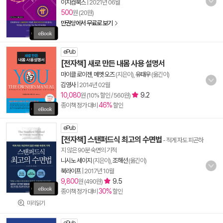
이지컴북스
|
2021년 06월
500
원 (20원)
만권당에서 무료로 보기
ePub
[전자책] 새로 만든 내몸 사용 설명서
마이클 로이젠
,
메멧 오즈
(지은이),
유태우
(옮긴이)
김영사
|
2014년 02월
10,080
9.2
원 (10% 할인 / 560원)
46%
종이책 정가 대비
할인
ePub
[전자책] 스탠퍼드식 최고의 수면법
- 적게 자도 피곤하
지 않은 90분 숙면의 기적
니시노 세이지
(지은이),
조해선
(옮긴이)
북라이프
|
2017년 10월
9,800
9.5
원 (490원)
30%
종이책 정가 대비
할인
미리읽기