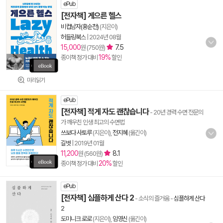
ePub
[전자책] 게으른 헬스
비컵남자(홍순천)
(지은이)
허들링북스
|
2024년 08월
15,000
7.5
원 (750원)
19%
종이책 정가 대비
할인
미리읽기
ePub
[전자책] 적게 자도 괜찮습니다
- 20년 경력 수면 전문의
가 깨우친 인생 최고의 수면법
쓰보다 사토루
(지은이),
전지혜
(옮긴이)
길벗
|
2019년 01월
11,200
8.1
원 (560원)
20%
종이책 정가 대비
할인
ePub
[전자책] 심플하게 산다 2
- 소식의 즐거움
-
심플하게 산다
2
도미니크 로로
(지은이),
임영신
(옮긴이)