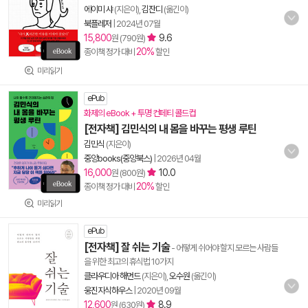
에이미 샤
(지은이),
김잔디
(옮긴이)
북플레저
|
2024년 07월
15,800
9.6
원 (790원)
20%
종이책 정가 대비
할인
미리읽기
ePub
화제의 eBook + 투명 컨페티 콜드컵
[전자책] 김민식의 내 몸을 바꾸는 평생 루틴
김민식
(지은이)
중앙books(중앙북스)
|
2026년 04월
16,000
10.0
원 (800원)
20%
종이책 정가 대비
할인
미리읽기
ePub
[전자책] 잘 쉬는 기술
- 어떻게 쉬어야 할지 모르는 사람들
을 위한 최고의 휴식법 10가지
클라우디아 해먼드
(지은이),
오수원
(옮긴이)
웅진지식하우스
|
2020년 09월
12,600
8.9
원 (630원)