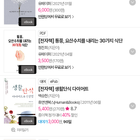
유페이퍼
|
2021년 01월
6,000
원 (300원)
만권당에서 무료로 보기
PDF
[전자책] 통풍, 요산수치를 내리는 30가지 식단
정진희
(지은이)
유페이퍼
|
2021년 04월
3,500
원 (170원)
만권당에서 무료로 보기
대여
ePub
[전자책] 생활단식 다이어트
백승헌
(지은이)
휴먼앤북스(Human&Books)
|
2011년 06월
5,400
8.7
원 (270원)
40%
종이책 정가 대비
할인
3,000
대여가
원,
90일
미리읽기