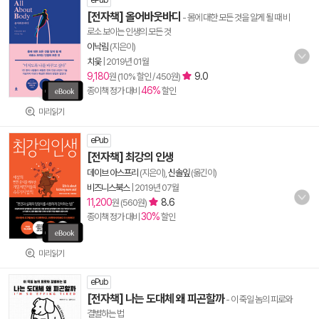
ePub
[전자책] 올어바웃바디
- 몸에 대한 모든 것을 알게 될 때 비
로소 보이는 인생의 모든 것
이낙림
(지은이)
치읓
|
2019년 01월
9,180
9.0
원 (10% 할인 / 450원)
46%
종이책 정가 대비
할인
미리읽기
ePub
[전자책] 최강의 인생
데이브 아스프리
(지은이),
신솔잎
(옮긴이)
비즈니스북스
|
2019년 07월
11,200
8.6
원 (560원)
30%
종이책 정가 대비
할인
미리읽기
ePub
[전자책] 나는 도대체 왜 피곤할까
- 이 죽일 놈의 피로와
결별하는 법