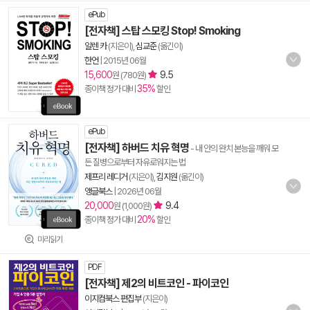
ePub
[전자책] 스탑 스모킹 Stop! Smoking
알렌 카
(지은이),
심교준
(옮긴이)
한언
|
2015년 06월
15,600
9.5
원 (780원)
35%
종이책 정가 대비
할인
ePub
[전자책] 하버드 치유 혁명
- 내 안의 완치 본능을 깨워 모
든 질병으로부터 자유로워지는 법
제프리 레디거
(지은이),
김지원
(옮긴이)
앵글북스
|
2026년 06월
20,000
9.4
원 (1,000원)
20%
종이책 정가 대비
할인
미리읽기
PDF
[전자책] 제2의 비트코인 - 파이코인
이지컴북스 편집부
(지은이)