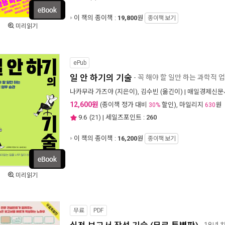
이 책의 종이책 :
19,800
원
종이책 보기
미리읽기
ePub
일 안 하기의 기술
- 꼭 해야 할 일만 하는 과학적 
나카무라 가즈야
(지은이),
김수빈
(옮긴이) |
매일경제신문
12,600원
(종이책 정가 대비
할인), 마일리지
원
30%
630
9.6
(
21
) | 세일즈포인트 :
260
이 책의 종이책 :
16,200
원
종이책 보기
미리읽기
무료
PDF
- 18년