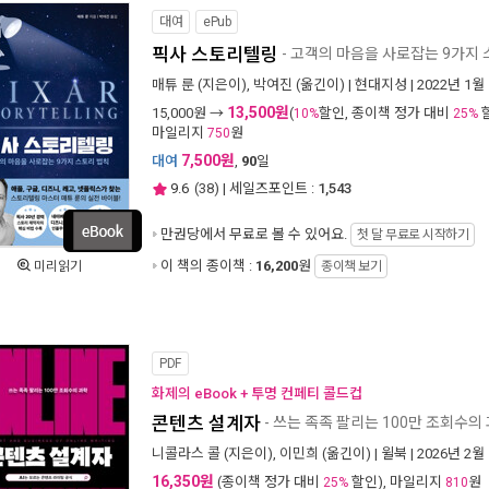
대여
ePub
픽사 스토리텔링
- 고객의 마음을 사로잡는 9가지
매튜 룬
(지은이),
박여진
(옮긴이) |
현대지성
| 2022년 1월
13,500원
15,000
원 →
(
할인, 종이책 정가 대비
10%
25%
마일리지
원
750
7,500원
대여
,
90
일
9.6
(
38
) | 세일즈포인트 :
1,543
만권당에서
무료로 볼 수 있어요.
첫 달 무료로 시작하기
이 책의 종이책 :
16,200
원
미리읽기
종이책 보기
PDF
화제의 eBook + 투명 컨페티 콜드컵
콘텐츠 설계자
- 쓰는 족족 팔리는 100만 조회수의
니콜라스 콜
(지은이),
이민희
(옮긴이) |
윌북
| 2026년 2월
16,350원
(종이책 정가 대비
할인), 마일리지
원
25%
810