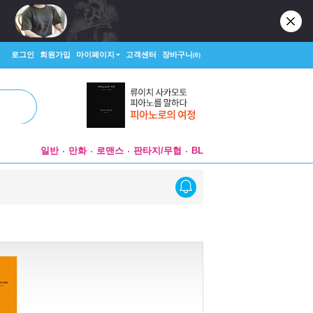
로그인
회원가입
마이페이지
고객센터
장바구니
(0)
일반
만화
로맨스
판타지/무협
BL