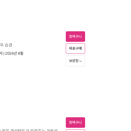
장바구니
업무 습관
바로구매
사
| 2026년 8월
보관함
장바구니
 차 전문 컨설턴트가 알려주는 가독성