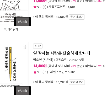
11,000원
(종이책 정가 대비
할인), 마일리지
원
27%
550
9.0
(
8
) | 세일즈포인트 :
5,585
이 책의 종이책 :
13,500
원
종이책 보기
미리읽기
ePub
일 잘하는 사람은 단순하게 합니다
박소연
(지은이) |
더퀘스트
| 2024년 9월
14,400원
(종이책 정가 대비
할인), 마일리지
원
20%
720
9.0
(
51
) | 세일즈포인트 :
532
이 책의 종이책 :
16,200
원
종이책 보기