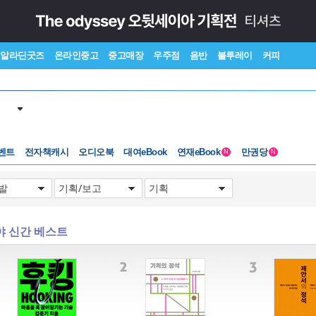
알라딘굿즈
온라인중고
중고매장
우주점
음반
블루레이
커피
벤트
전자책캐시
오디오북
대여eBook
연재eBook
만권당
N
N
야 신간 베스트