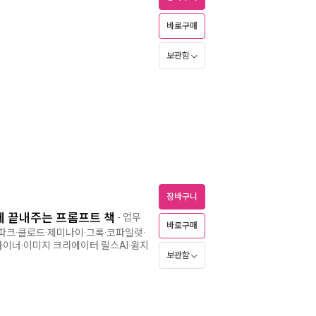
바로구매
보관함
장바구니
에 끝내주는 프롬프트 책
- 업무
바로구매
젠스파크·클로드·제미나이·그록·코파일럿·
이너·이미지 크리에이터·릴스AI·윔지
보관함