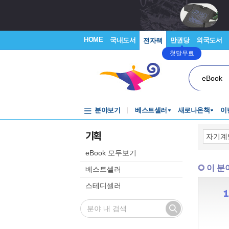
HOME
국내도서
만권당
외국도서
전자책
첫달무료
eBook
분야보기
베스트셀러
새로나온책
이
기획
eBook 모두보기
이 분
베스트셀러
스테디셀러