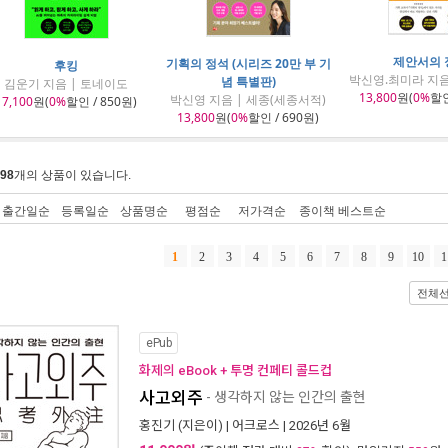
제안서의 
기획의 정석 (시리즈 20만 부 기
후킹
박신영.최미라 지음
념 특별판)
김운기 지음 | 토네이도
13,800
원(
0%
할인
박신영 지음 | 세종(세종서적)
17,100
원(
0%
할인 / 850원)
13,800
원(
0%
할인 / 690원)
98
개의 상품이 있습니다.
출간일순
등록일순
상품명순
평점순
저가격순
종이책 베스트순
1
2
3
4
5
6
7
8
9
10
1
전체
ePub
화제의 eBook + 투명 컨페티 콜드컵
사고외주
- 생각하지 않는 인간의 출현
홍진기
(지은이) |
어크로스
| 2026년 6월