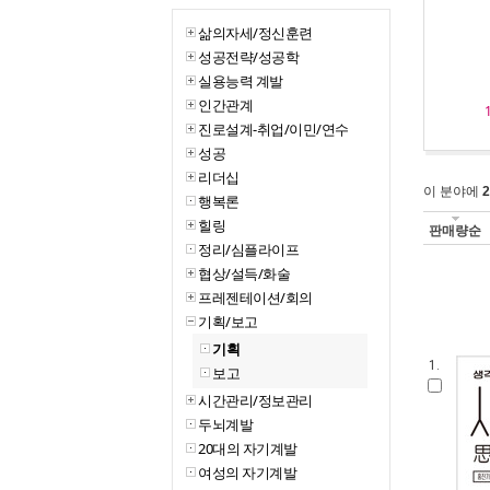
삶의자세/정신훈련
성공전략/성공학
실용능력 계발
인간관계
진로설계-취업/이민/연수
성공
리더십
이 분야에
2
행복론
힐링
판매량순
정리/심플라이프
협상/설득/화술
프레젠테이션/회의
기획/보고
기획
1.
보고
시간관리/정보관리
두뇌계발
20대의 자기계발
여성의 자기계발