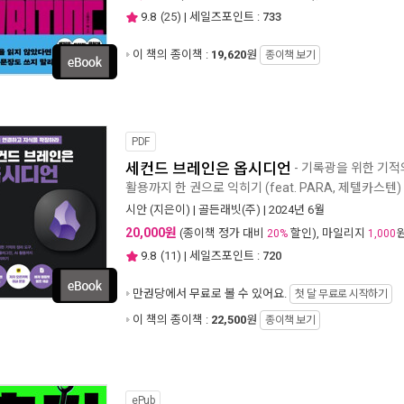
9.8
(
25
) | 세일즈포인트 :
733
이 책의 종이책 :
19,620
원
종이책 보기
PDF
세컨드 브레인은 옵시디언
- 기록광을 위한 기적의
활용까지 한 권으로 익히기 (feat. PARA, 제텔카스텐)
시안
(지은이) |
골든래빗(주)
| 2024년 6월
20,000원
(종이책 정가 대비
할인), 마일리지
20%
1,000
9.8
(
11
) | 세일즈포인트 :
720
만권당에서
무료로 볼 수 있어요.
첫 달 무료로 시작하기
이 책의 종이책 :
22,500
원
종이책 보기
ePub