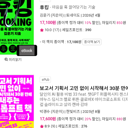
후킹
- 마음을 훅 끌어당기는 기술
김운기
(지은이) |
토네이도
| 2026년 4월
17,100원
(종이책 정가 대비
할인), 마일리지
원
10%
850
10.0
(
17
) | 세일즈포인트 :
390
이 책의 종이책 :
17,100
원
종이책 보기
미리읽기
ePub
보고서 기획서 고민 없이 시작해서 30분 만
달인의 AI 활용 비법 33 feat. 챗GPT·퍼플렉시티·
마누스·딥시크·펠로·뤼튼·클로바X·마이크로소프트 디자
컬·슬라이드고·샬리·캔바·감마
박경수
(지은이) |
한빛비즈
| 2025년 8월
17,600원
(종이책 정가 대비
할인), 마일리지
원
20%
880
8.9
(
9
) | 세일즈포인트 :
276