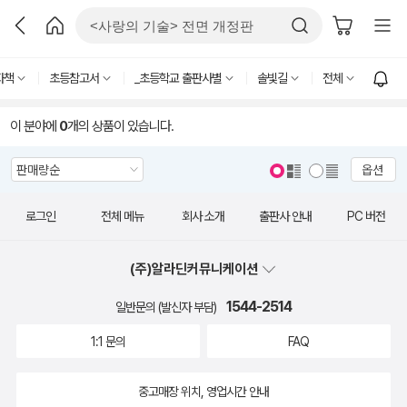
자책
초등참고서
_초등학교 출판사별
솔빛길
전체
이 분야에
0
개의 상품이 있습니다.
옵션
로그인
전체 메뉴
회사 소개
출판사 안내
PC 버전
(주)알라딘커뮤니케이션
1544-2514
일반문의 (발신자 부담)
1:1 문의
FAQ
중고매장 위치, 영업시간 안내