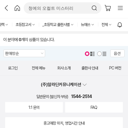
자책
초등참고서
_초등학교 출판사별
뉴매쓰
전체
이 분야에
0
개의 상품이 있습니다.
옵션
로그인
전체 메뉴
회사 소개
출판사 안내
PC 버전
(주)알라딘커뮤니케이션
1544-2514
일반문의 (발신자 부담)
1:1 문의
FAQ
중고매장 위치, 영업시간 안내