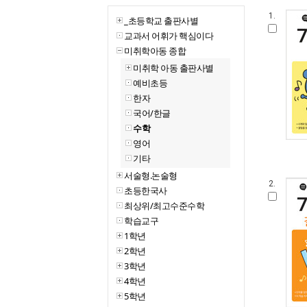
1.
_초등학교 출판사별
교과서 어휘가 핵심이다
미취학아동 종합
미취학 아동 출판사별
예비초등
한자
국어/한글
수학
영어
기타
서술형.논술형
2.
초등한국사
최상위/최고수준수학
학습교구
1학년
2학년
3학년
4학년
5학년