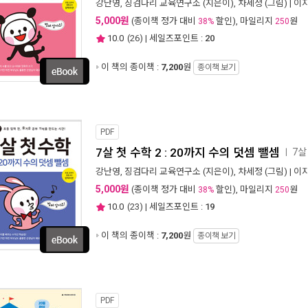
강난영
,
징검다리 교육연구소
(지은이),
차세정
(그림) |
이지
5,000원
(종이책 정가 대비
할인), 마일리지
원
38%
250
10.0
(
26
) | 세일즈포인트 :
20
이 책의 종이책 :
7,200
원
종이책 보기
PDF
7살 첫 수학 2 : 20까지 수의 덧셈 뺄셈
7살
ㅣ
강난영
,
징검다리 교육연구소
(지은이),
차세정
(그림) |
이지
5,000원
(종이책 정가 대비
할인), 마일리지
원
38%
250
10.0
(
23
) | 세일즈포인트 :
19
이 책의 종이책 :
7,200
원
종이책 보기
PDF