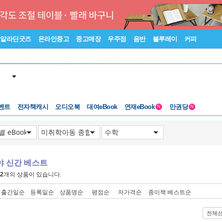
알라딘굿즈
온라인중고
중고매장
우주점
음반
블루레이
커피
벤트
전자책캐시
오디오북
대여eBook
연재eBook
만권당
N
N
야 신간 베스트
2
개의 상품이 있습니다.
출간일순
등록일순
상품명순
평점순
저가격순
종이책 베스트순
전체