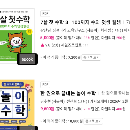
PDF
7살 첫 수학 3 : 100까지 수의 덧셈 뺄셈
7
ㅣ
강난영
,
징검다리 교육연구소
(지은이),
차세정
(그림) |
이지
5,000원
(종이책 정가 대비
할인), 마일리지
원
38%
250
9.8
(
23
) | 세일즈포인트 :
11
이 책의 종이책 :
7,200
원
종이책 보기
PDF
한 권으로 끝내는 놀이 수학
한 권으로 끝내
ㅣ
김수현
(지은이),
전진희
(그림) |
카시오페아
| 2026년 2월
9,600원
(종이책 정가 대비
할인), 마일리지
원
20%
480
이 책의 종이책 :
10,800
원
종이책 보기