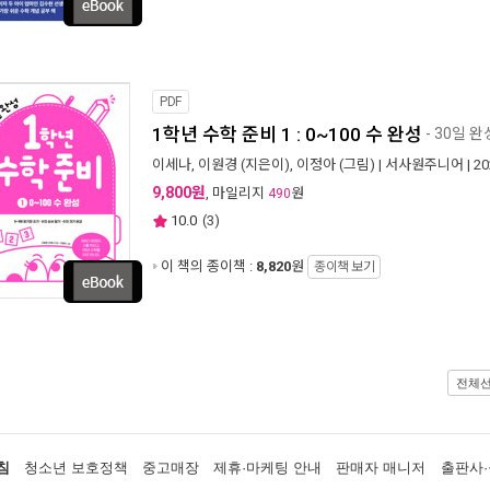
PDF
1학년 수학 준비 1 : 0~100 수 완성
- 30일 완
이세나
,
이원경
(지은이),
이정아
(그림) |
서사원주니어
| 2
9,800원
, 마일리지
원
490
10.0
(
3
)
이 책의 종이책 :
8,820
원
종이책 보기
전체
침
청소년 보호정책
중고매장
제휴·마케팅 안내
판매자 매니저
출판사·