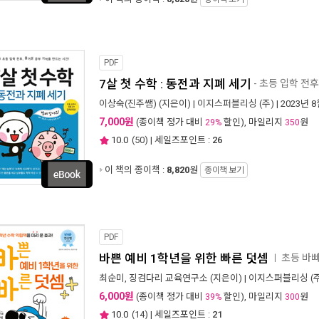
PDF
7살 첫 수학 : 동전과 지폐 세기
- 초등 입학 전후
이상숙(진주쌤)
(지은이) |
이지스퍼블리싱 (주)
| 2023년 
7,000원
(종이책 정가 대비
할인), 마일리지
원
29%
350
10.0
(
50
) | 세일즈포인트 :
26
이 책의 종이책 :
8,820
원
종이책 보기
PDF
바쁜 예비 1학년을 위한 빠른 덧셈
초등 바
ㅣ
최순미
,
징검다리 교육연구소
(지은이) |
이지스퍼블리싱 (주
6,000원
(종이책 정가 대비
할인), 마일리지
원
39%
300
10.0
(
14
) | 세일즈포인트 :
21