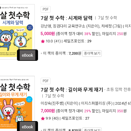
PDF
7살 첫 수학 : 시계와 달력
7살 첫 수학
ㅣ
강난영
,
징검다리 교육연구소
(지은이),
차세정
(그림) |
이지
5,000원
(종이책 정가 대비
할인), 마일리지
원
38%
250
10.0
(
41
) | 세일즈포인트 :
29
이 책의 종이책 :
7,200
원
종이책 보기
PDF
7살 첫 수학 : 길이와 무게 재기
- 초등 입학 전후
7살 첫 수학
ㅣ
이상숙(진주쌤)
(지은이) |
이지스퍼블리싱 (주)
| 2024년 
7,000원
(종이책 정가 대비
할인), 마일리지
원
29%
350
9.9
(
40
) | 세일즈포인트 :
27
이 책의 종이책 :
8,820
원
종이책 보기