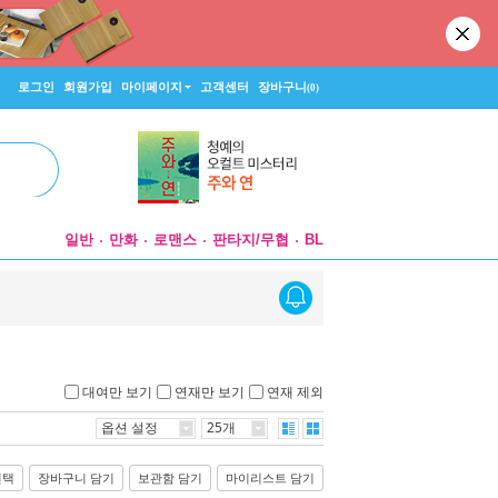
로그인
회원가입
마이페이지
고객센터
장바구니
(0)
일반
만화
로맨스
판타지/무협
BL
대여만 보기
연재만 보기
연재 제외
옵션 설정
25개
선택
장바구니 담기
보관함 담기
마이리스트 담기