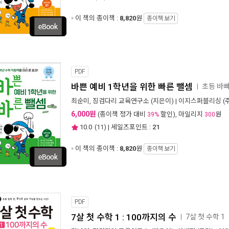
이 책의 종이책 :
8,820
원
종이책 보기
PDF
바쁜 예비 1학년을 위한 빠른 뺄셈
초등 바
ㅣ
최순미
,
징검다리 교육연구소
(지은이) |
이지스퍼블리싱 (주
6,000원
(종이책 정가 대비
할인), 마일리지
원
39%
300
10.0
(
11
) | 세일즈포인트 :
21
이 책의 종이책 :
8,820
원
종이책 보기
PDF
7살 첫 수학 1 : 100까지의 수
7살 첫 수학 1
ㅣ