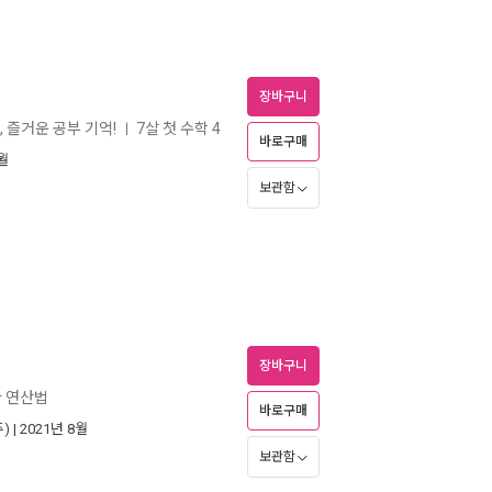
장바구니
, 즐거운 공부 기억!
7살 첫 수학 4
ㅣ
바로구매
8월
보관함
장바구니
빠 연산법
바로구매
)
| 2021년 8월
보관함