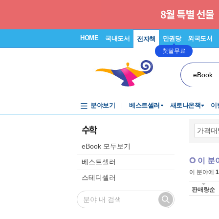
HOME
국내도서
만권당
외국도서
전자책
첫달무료
eBook
분야보기
베스트셀러
새로나온책
이
수학
eBook 모두보기
이 분
베스트셀러
이 분야에
1
스테디셀러
판매량순