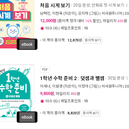
처음 시계 보기
- 20일 완성, 만화로 첫 시계 보기
ㅣ
남택진
,
이현욱
(지은이),
김지하
(그림) |
서사원주니어
| 2
12,000원
(종이책 정가 대비
할인), 마일리지
원
16%
600
10.0
(
4
) | 세일즈포인트 :
15
이 책의 종이책 :
12,870
원
종이책 보기
PDF
1학년 수학 준비 2 : 덧셈과 뺄셈
- 30일 완성
ㅣ
이세나
,
이원경
(지은이),
이정아
(그림) |
서사원주니어
| 2
9,800원
, 마일리지
원
490
10.0
(
6
) | 세일즈포인트 :
15
이 책의 종이책 :
8,820
원
종이책 보기