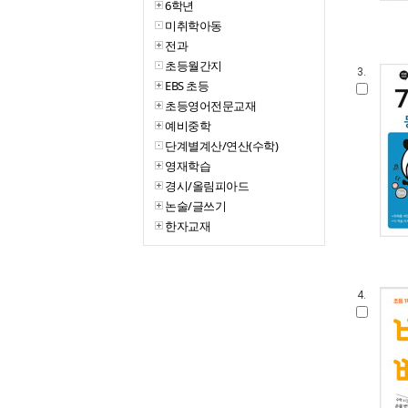
6학년
미취학아동
전과
초등월간지
3.
EBS 초등
초등영어전문교재
예비중학
단계별계산/연산(수학)
영재학습
경시/올림피아드
논술/글쓰기
한자교재
4.