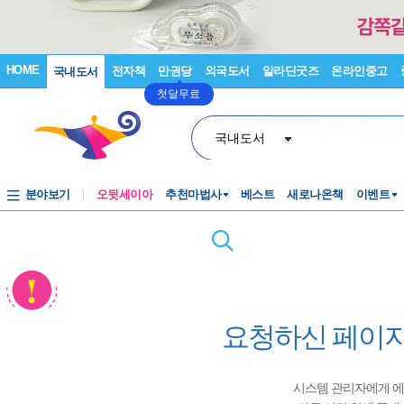
HOME
전자책
만권당
외국도서
알라딘굿즈
온라인중고
국내도서
첫달무료
국내도서
분야보기
오뒷세이아
추천마법사
베스트
새로나온책
이벤트
요청하신 페이지
시스템 관리자에게 에