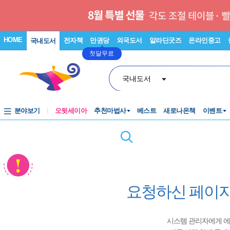
HOME
전자책
만권당
외국도서
알라딘굿즈
온라인중고
국내도서
첫달무료
국내도서
분야보기
오뒷세이아
추천마법사
베스트
새로나온책
이벤트
요청하신 페이지
시스템 관리자에게 에