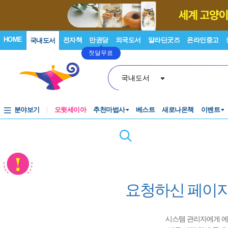
HOME
전자책
만권당
외국도서
알라딘굿즈
온라인중고
국내도서
첫달무료
국내도서
분야보기
오뒷세이아
추천마법사
베스트
새로나온책
이벤트
요청하신 페이지
시스템 관리자에게 에