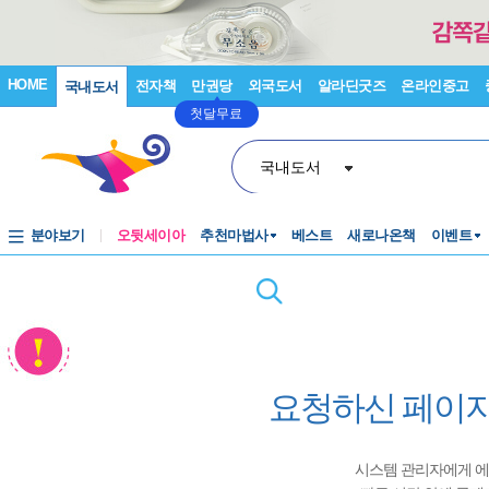
HOME
전자책
만권당
외국도서
알라딘굿즈
온라인중고
국내도서
첫달무료
국내도서
분야보기
오뒷세이아
추천마법사
베스트
새로나온책
이벤트
요청하신 페이지
시스템 관리자에게 에