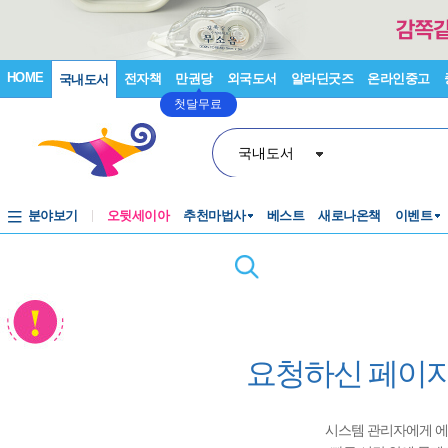
HOME
전자책
만권당
외국도서
알라딘굿즈
온라인중고
국내도서
첫달무료
국내도서
분야보기
오뒷세이아
추천마법사
베스트
새로나온책
이벤트
요청하신 페이지
시스템 관리자에게 에