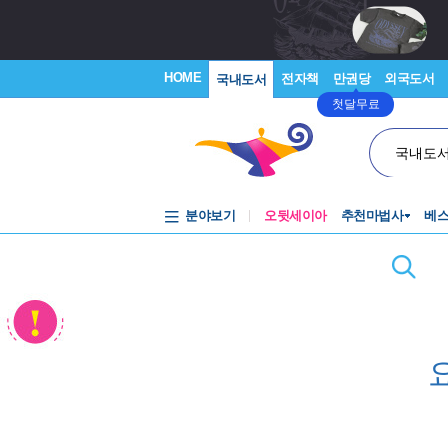
HOME
전자책
만권당
외국도서
국내도서
첫달무료
국내도
분야보기
오뒷세이아
추천마법사
베