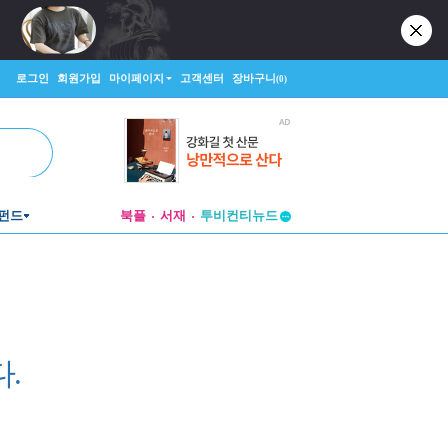
로그인
회원가입
마이페이지
고객센터
장바구니
(0)
펀드
북플
서재
투비컨티뉴드
창작플랫폼
투비컨티뉴드
.