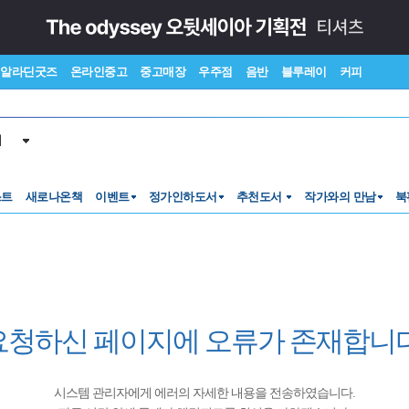
알라딘굿즈
온라인중고
중고매장
우주점
음반
블루레이
커피
서
스트
새로나온책
이벤트
정가인하도서
추천도서
작가와의 만남
북
요청하신 페이지에 오류가 존재합니다
시스템 관리자에게 에러의 자세한 내용을 전송하였습니다.