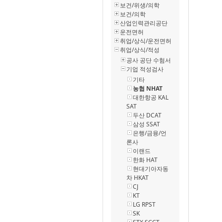
보건/위생/의학
보건/의학
산업인력관리공단
운전면허
취업/상식/운전면허
취업/상식/적성
공사 공단 수험서
기업 적성검사
기타
농협 NHAT
대한항공 KAL
SAT
두산 DCAT
삼성 SSAT
은행/금융/언
론사
이랜드
한화 HAT
현대기아자동
차 HKAT
CJ
KT
LG RPST
SK