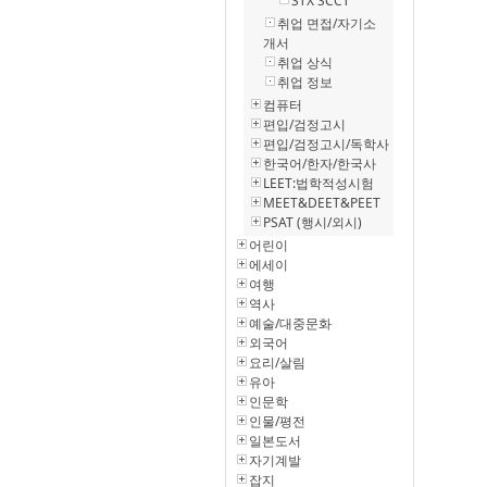
STX SCCT
취업 면접/자기소
개서
취업 상식
취업 정보
컴퓨터
편입/검정고시
편입/검정고시/독학사
한국어/한자/한국사
LEET:법학적성시험
MEET&DEET&PEET
PSAT (행시/외시)
어린이
에세이
여행
역사
예술/대중문화
외국어
요리/살림
유아
인문학
인물/평전
일본도서
자기계발
잡지