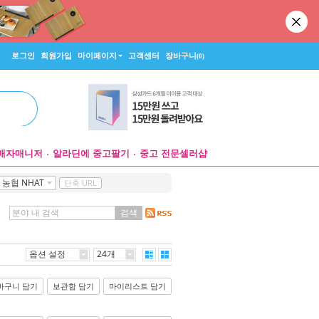
로그인
회원가입
마이페이지
고객센터
장바구니
(0)
매자매니저
알라딘에 중고팔기
중고 전문셀러샵
농협 NHAT
단축 URL
검색
옵션 설정
24개
바구니 담기
보관함 담기
마이리스트 담기