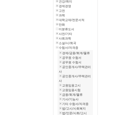
건강/취미
경제경영
고전
과학
대학교재/전문서적
만화
미분류도서
사전/기타
사회과학
소설/시/희곡
수험서/자격증
경제/금융/회계/물류
공무원 수험서
공무원 수험서
공인중개사/주택관리
사
공인중개사/주택관리
사
교원임용고시
교원임용시험
금융/회계/물류
기사/기능사
기타 수험서/자격증
법/고시/사회복지
법/인문/사회/고시