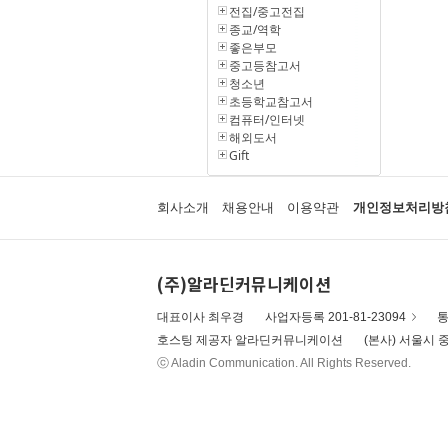
전집/중고전집
종교/역학
좋은부모
중고등참고서
청소년
초등학교참고서
컴퓨터/인터넷
해외도서
Gift
회사소개
채용안내
이용약관
개인정보처리방
(주)알라딘커뮤니케이션
대표이사 최우경
사업자등록 201-81-23094
통
호스팅 제공자 알라딘커뮤니케이션
(본사) 서울시 중
ⓒ Aladin Communication. All Rights Reserved.