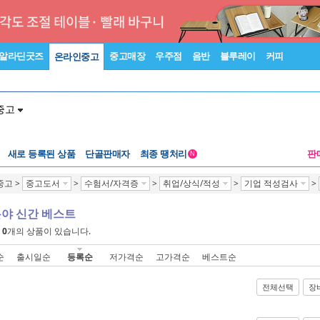
알라딘굿즈
중고매장
우주점
음반
블루레이
커피
온라인중고
중고
새로 등록된 상품
단골판매자
최종 땡처리
판
N
중고
>
중고도서
>
수험서/자격증
>
취업/상식/적성
>
기업 적성검사
>
분야 신간 베스트
에
0
개의 상품이 있습니다.
순
출시일순
등록순
저가격순
고가격순
베스트순
전체선택
장