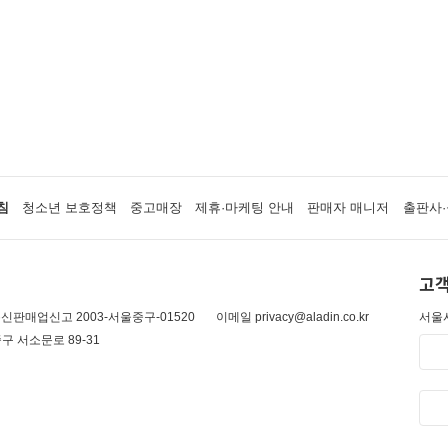
침
청소년 보호정책
중고매장
제휴·마케팅 안내
판매자 매니저
출판사·
고객
신판매업신고 2003-서울중구-01520
이메일 privacy@aladin.co.kr
서울시
구 서소문로 89-31