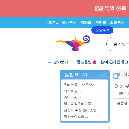
HOME
국내도서
전자책
만권당
외국도서
첫달무료
온라인 
분야보기
중고음반
많이 판매된 중고
N
1천원부터
온라인
농협 NHAT
중고음반
온라인중고 모두보기
이 
베스트셀러
이 분야
스테디셀러
최고평점온라인중고
상품명
편집자 추천 온라인중고
특가온라인중고