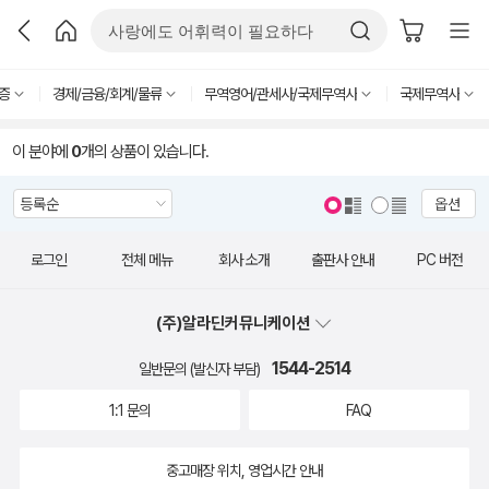
증
경제/금융/회계/물류
무역영어/관세사/국제무역사
국제무역사
이 분야에
0
개의 상품이 있습니다.
옵션
로그인
전체 메뉴
회사 소개
출판사 안내
PC 버전
(주)알라딘커뮤니케이션
1544-2514
일반문의 (발신자 부담)
1:1 문의
FAQ
중고매장 위치, 영업시간 안내