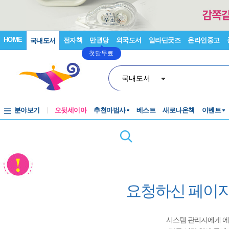
HOME
전자책
만권당
외국도서
알라딘굿즈
온라인중고
국내도서
첫달무료
국내도서
분야보기
오뒷세이아
추천마법사
베스트
새로나온책
이벤트
요청하신 페이지
시스템 관리자에게 에