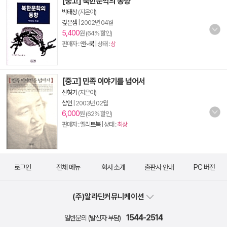
[중고] 북한문학의 동향
박태상
(지은이)
깊은샘
|
2002년 04월
5,400
원 (64% 할인)
판매자 :
앤~북
| 상태 :
상
[중고] 민족 이야기를 넘어서
신형기
(지은이)
삼인
|
2003년 02월
6,000
원 (62% 할인)
판매자 :
엘리트북
| 상태 :
최상
로그인
전체 메뉴
회사 소개
출판사 안내
PC 버전
(주)알라딘커뮤니케이션
1544-2514
일반문의 (발신자 부담)