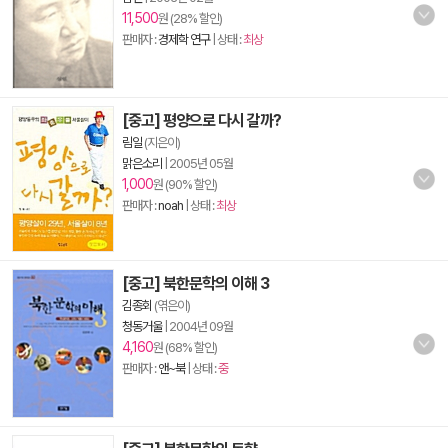
11,500
원 (28% 할인)
판매자 :
경제학 연구
| 상태 :
최상
[중고] 평양으로 다시 갈까?
림일
(지은이)
맑은소리
|
2005년 05월
1,000
원 (90% 할인)
판매자 :
noah
| 상태 :
최상
[중고] 북한문학의 이해 3
김종회
(엮은이)
청동거울
|
2004년 09월
4,160
원 (68% 할인)
판매자 :
앤~북
| 상태 :
중