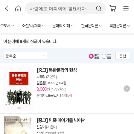
중고도서
소설/시/희곡
문학의 이해
한국문학론
북한문학론
이 분야에
6
개의 상품이 있습니다.
옵션
[중고] 북한문학의 현상
박태상
(지은이)
깊은샘
|
1999년 04월
8,000
원 (47% 할인)
판매자 :
도둑일기
| 상태 :
상
[중고] 민족 이야기를 넘어서
신형기
(지은이)
삼인
|
2003년 02월