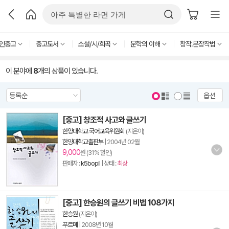
인중고
중고도서
소설/시/희곡
문학의 이해
창작.문장작법
이 분야에
8
개의 상품이 있습니다.
옵션
[중고] 창조적 사고와 글쓰기
한양대학교 국어교육위원회
(지은이)
한양대학교출판부
|
2004년 02월
9,000
원 (31% 할인)
판매자 :
k5bopil
| 상태 :
최상
[중고] 한승원의 글쓰기 비법 108가지
한승원
(지은이)
푸르메
|
2008년 10월