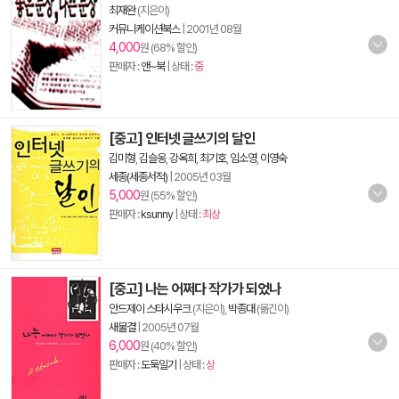
최재완
(지은이)
커뮤니케이션북스
|
2001년 08월
4,000
원 (68% 할인)
판매자 :
앤~북
| 상태 :
중
[중고] 인터넷 글쓰기의 달인
김미형
,
김슬옹
,
강옥희
,
최기호
,
임소영
,
이영숙
세종(세종서적)
|
2005년 03월
5,000
원 (55% 할인)
판매자 :
ksunny
| 상태 :
최상
[중고] 나는 어쩌다 작가가 되었나
안드제이 스타시우크
(지은이),
박종대
(옮긴이)
새물결
|
2005년 07월
6,000
원 (40% 할인)
판매자 :
도둑일기
| 상태 :
상