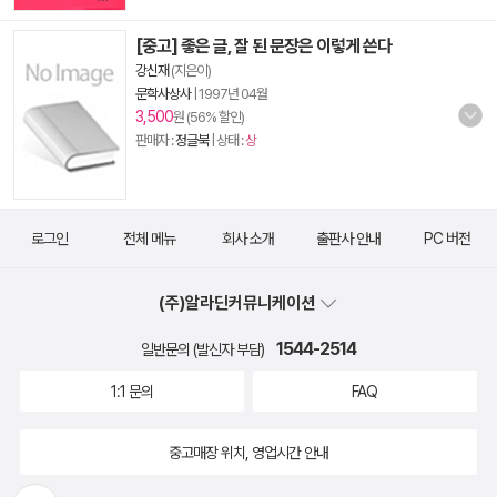
[중고] 좋은 글, 잘 된 문장은 이렇게 쓴다
강신재
(지은이)
문학사상사
|
1997년 04월
3,500
원 (56% 할인)
판매자 :
정글북
| 상태 :
상
로그인
전체 메뉴
회사 소개
출판사 안내
PC 버전
(주)알라딘커뮤니케이션
1544-2514
일반문의 (발신자 부담)
1:1 문의
FAQ
중고매장 위치, 영업시간 안내