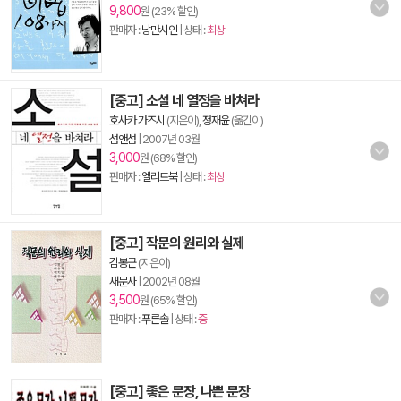
9,800
원 (23% 할인)
판매자 :
낭만시인
| 상태 :
최상
[중고] 소설 네 열정을 바쳐라
호사카 가즈시
(지은이),
정재윤
(옮긴이)
섬앤섬
|
2007년 03월
3,000
원 (68% 할인)
판매자 :
엘리트북
| 상태 :
최상
[중고] 작문의 원리와 실제
김봉군
(지은이)
새문사
|
2002년 08월
3,500
원 (65% 할인)
판매자 :
푸른솔
| 상태 :
중
[중고] 좋은 문장, 나쁜 문장