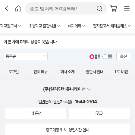
등학교참고서
초등학교 출판사별
해피에듀
전자참고서 해라클래스
이 분야에
0
개의 상품이 있습니다.
옵션
로그인
전체 메뉴
회사 소개
출판사 안내
PC 버전
(주)알라딘커뮤니케이션
1544-2514
일반문의 (발신자 부담)
1:1 문의
FAQ
중고매장 위치, 영업시간 안내