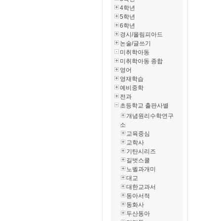
4학년
5학년
6학년
경시/올림피아드
논술/글쓰기
미취학아동
미취학아동 종합
영어
영재학습
예비중학
전과
초등학교 출판사별
개념원리수학연구
소
교육중심
교학사
기탄시리즈
길벗스쿨
노벨과개미
대교
대한교과서
동아서적
동화사
두산동아