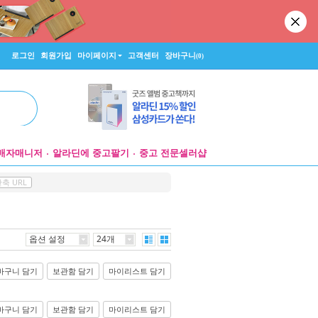
로그인
회원가입
마이페이지
고객센터
장바구니
(0)
매자매니저
알라딘에 중고팔기
중고 전문셀러샵
축 URL
옵션 설정
24개
바구니 담기
보관함 담기
마이리스트 담기
바구니 담기
보관함 담기
마이리스트 담기