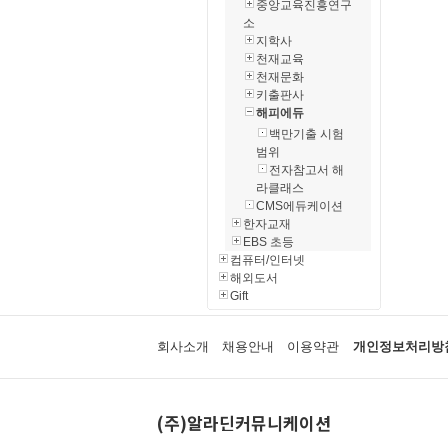
중앙교육진흥연구
소
지학사
천재교육
천재문화
키출판사
해피에듀
백만기출 시험
범위
전자참고서 해
라클래스
CMS에듀케이션
한자교재
EBS 초등
컴퓨터/인터넷
해외도서
Gift
회사소개
채용안내
이용약관
개인정보처리방
(주)알라딘커뮤니케이션