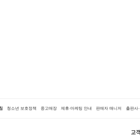
침
청소년 보호정책
중고매장
제휴·마케팅 안내
판매자 매니저
출판사·
고객