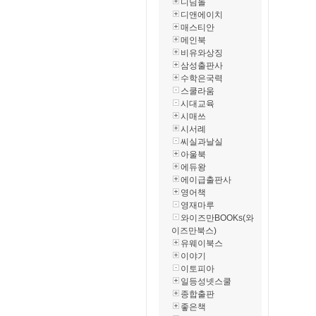
디딤돌
디앤에이치
매스티안
메인북
비유와상징
삼성출판사
수학은국력
스쿨라움
시대교육
시매쓰
시서례
씨실과날실
아울북
에듀왕
에이급출판사
영어책
영재마루
와이즈만BOOKs(와
이즈만북스)
유웨이북스
이야기
이토피아
일등성넷스쿨
종합출판
좋은책