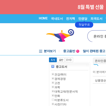
HOME
국내도서
전자책
만권당
외국도서
첫달무료
온라인 
분야보기
중고음반
많이 판매된 중고
N
1천원부터
온라인
중고음반
중고도서
이 분야에
건강/취미
경제경영
상품명
고전
과학
대학교재/전문서적
만화
미분류도서
사전/기타