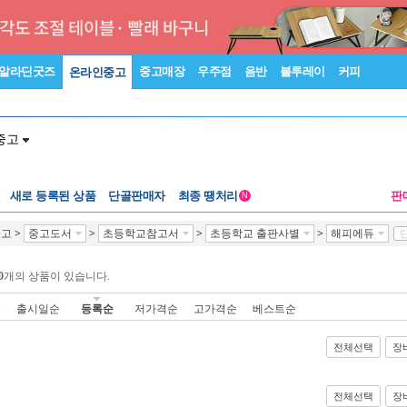
알라딘굿즈
중고매장
우주점
음반
블루레이
커피
온라인중고
중고
새로 등록된 상품
단골판매자
최종 땡처리
판
N
중고
>
중고도서
>
초등학교참고서
>
초등학교 출판사별
>
해피에듀
단
0
개의 상품이 있습니다.
순
출시일순
등록순
저가격순
고가격순
베스트순
전체선택
장
전체선택
장