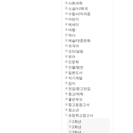
사회과학
소설/시/희곡
수험서/자격증
어린이
에세이
여행
역사
예술/대중문화
외국어
요리/살림
유아
인문학
인물/평전
일본도서
자기계발
잡지
전집/중고전집
종교/역학
좋은부모
중고등참고서
청소년
초등학교참고서
1학년
2학년
3학년