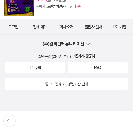
5,500
원 (52% 할인)
판매자 :
노란별어린왕자
| 상태 :
중
로그인
전체 메뉴
회사 소개
출판사 안내
PC 버전
(주)알라딘커뮤니케이션
1544-2514
일반문의 (발신자 부담)
1:1 문의
FAQ
중고매장 위치, 영업시간 안내
뒤로가
기