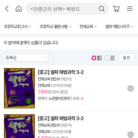
초등학교참고서
초등학교 출판사별
천재교육
셀파 해법시리즈
이 분야에
2
개의 상품이 있습니다.
옵션
[중고] 셀파 해법과학 3-2
천재교육 편집부
(엮은이)
천재교육
|
2010년 06월
7,500
원 (35% 할인)
판매자 :
노란별어린왕자
| 상태 :
상
[중고] 셀파 해법과학 3-2
천재교육 편집부
(엮은이)
천재교육
|
2010년 06월