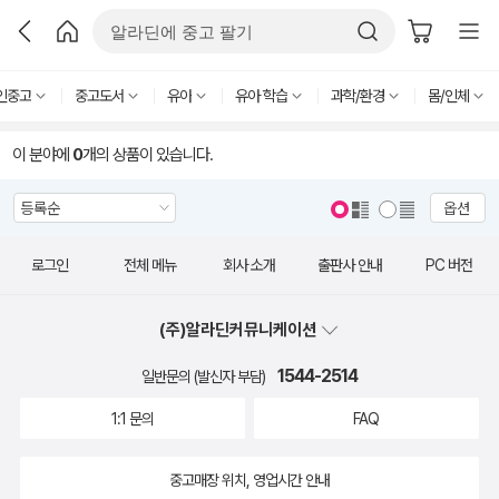
인중고
중고도서
유아
유아 학습
과학/환경
몸/인체
이 분야에
0
개의 상품이 있습니다.
옵션
로그인
전체 메뉴
회사 소개
출판사 안내
PC 버전
(주)알라딘커뮤니케이션
1544-2514
일반문의 (발신자 부담)
1:1 문의
FAQ
중고매장 위치, 영업시간 안내