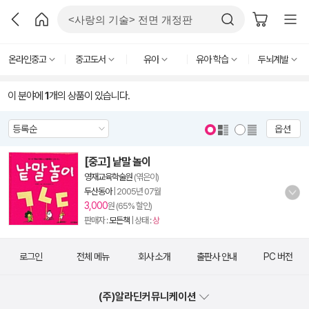
온라인중고
중고도서
유아
유아 학습
두뇌계발
이 분야에
1
개의 상품이 있습니다.
옵션
[중고] 낱말 놀이
영재교육학술원
(엮은이)
두산동아
|
2005년 07월
3,000
원 (65% 할인)
판매자 :
모든책
| 상태 :
상
로그인
전체 메뉴
회사 소개
출판사 안내
PC 버전
(주)알라딘커뮤니케이션