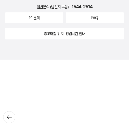
1544-2514
일반문의 (발신자 부담)
1:1 문의
FAQ
중고매장 위치, 영업시간 안내
뒤로가
기