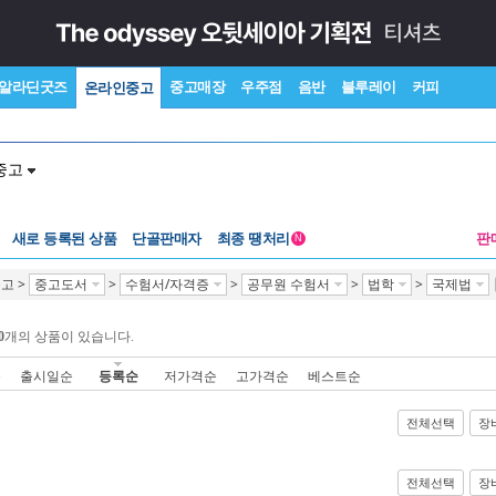
알라딘굿즈
중고매장
우주점
음반
블루레이
커피
온라인중고
중고
새로 등록된 상품
단골판매자
최종 땡처리
판
N
중고
>
중고도서
>
수험서/자격증
>
공무원 수험서
>
법학
>
국제법
0
개의 상품이 있습니다.
순
출시일순
등록순
저가격순
고가격순
베스트순
전체선택
장
전체선택
장