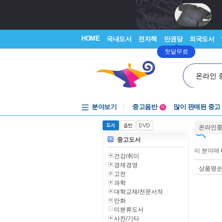
HOME
국내도서
전자책
만권당
외국도서
첫달무료
온라인 
분야보기
중고음반
많이 판매된 중고
N
1천원부터
온라인
중고음반
중고도서
이 분야에
건강/취미
경제경영
상품명
고전
과학
대학교재/전문서적
만화
미분류도서
사전/기타