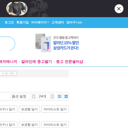
로그인
회원가입
마이페이지
고객센터
장바구니
(0)
매자매니저
알라딘에 중고팔기
중고 전문셀러샵
단축 URL
옵션 설정
24개
바구니 담기
보관함 담기
마이리스트 담기
바구니 담기
보관함 담기
마이리스트 담기