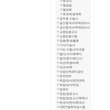
한국사
행정법
행정학
회계학/경제학
공무원 수험서
공인중개사/주택관리사
공인중개사/주택관리사
교원임용고시
교원임용시험
금융/회계/물류
기사/기능사
기타 수험서/자격증
법/고시/사회복지
법/인문/사회/고시
보건/위생/의학
보건/의학
산업인력관리공단
운전면허
취업/상식/운전면허
취업/상식/적성
컴퓨터
편입/검정고시
편입/검정고시/독학사
한국어/한자/한국사
LEET:법학적성시험