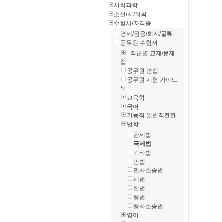
사회과학
소설/시/희곡
수험서/자격증
경제/금융/회계/물류
공무원 수험서
_직군별 교재/문제
집
공무원 면접
공무원 시험 가이드
북
교육학
국어
기능직 일반직전환
법학
관세법
국제법
기타법
민법
민사소송법
세법
헌법
형법
형사소송법
영어