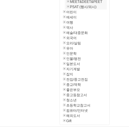
MEET&DEET&PEET
PSAT (행시/외시)
어린이
에세이
여행
역사
예술/대중문화
외국어
요리/살림
유아
인문학
인물/평전
일본도서
자기계발
잡지
전집/중고전집
종교/역학
좋은부모
중고등참고서
청소년
초등학교참고서
컴퓨터/인터넷
해외도서
Gift