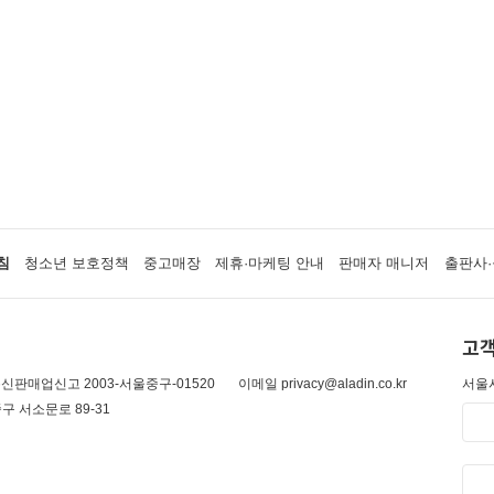
침
청소년 보호정책
중고매장
제휴·마케팅 안내
판매자 매니저
출판사·
고객
신판매업신고 2003-서울중구-01520
이메일 privacy@aladin.co.kr
서울시
구 서소문로 89-31