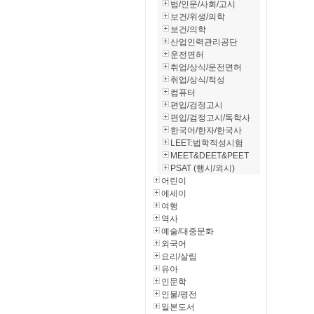
법/인문/사회/고시
보건/위생/의학
보건/의학
산업인력관리공단
운전면허
취업/상식/운전면허
취업/상식/적성
컴퓨터
편입/검정고시
편입/검정고시/독학사
한국어/한자/한국사
LEET:법학적성시험
MEET&DEET&PEET
PSAT (행시/외시)
어린이
에세이
여행
역사
예술/대중문화
외국어
요리/살림
유아
인문학
인물/평전
일본도서