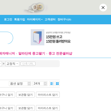
로그인
회원가입
마이페이지
고객센터
장바구니
(0)
매자매니저
알라딘에 중고팔기
중고 전문셀러샵
>
교정직
단축 URL
옵션 설정
24개
바구니 담기
보관함 담기
마이리스트 담기
바구니 담기
보관함 담기
마이리스트 담기