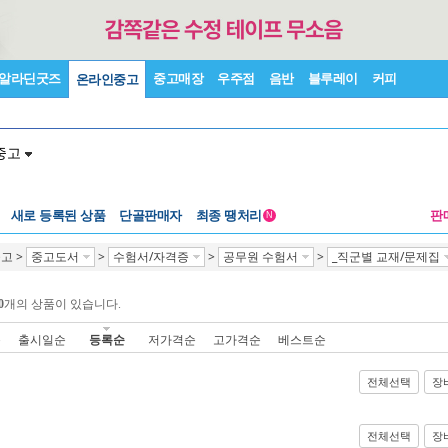
알라딘굿즈
중고매장
우주점
음반
블루레이
커피
온라인중고
중고
새로 등록된 상품
단골판매자
최종 땡처리
판
N
중고
>
중고도서
>
수험서/자격증
>
공무원 수험서
>
_직군별 교재/문제집
0
개의 상품이 있습니다.
순
출시일순
등록순
저가격순
고가격순
베스트순
전체선택
장
전체선택
장