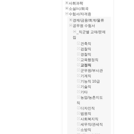
사회과학
소설/시/희곡
수험서/자격증
경제/금융/회계/물류
공무원 수험서
_직군별 교재/문제
집
건축직
검찰직
경찰직
교육행정직
교정직
군무원/부사관
기계직
기능직 10급
기술직
기타
농업/농촌지도
직
디자인직
법원직
사회복지직
세무직/관세직
소방직