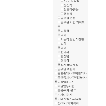
시/도 지방직
전산직
철도직/공단
행정직
공무원 면접
공무원 시험 가이드
북
교육학
국어
기능직 일반직전환
법학
영어
한국사
행정법
행정학
회계학/경제학
공무원 수험서
공인중개사/주택관리사
공인중개사/주택관리사
교원임용고시
교원임용시험
금융/회계/물류
기사/기능사
기타 수험서/자격증
법/고시/사회복지