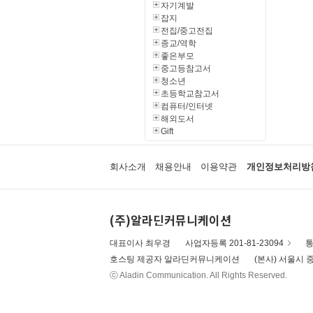
자기계발
잡지
전집/중고전집
종교/역학
좋은부모
중고등참고서
청소년
초등학교참고서
컴퓨터/인터넷
해외도서
Gift
회사소개
채용안내
이용약관
개인정보처리방
(주)알라딘커뮤니케이션
대표이사 최우경
사업자등록 201-81-23094
통
호스팅 제공자 알라딘커뮤니케이션
(본사) 서울시 중
ⓒ Aladin Communication. All Rights Reserved.