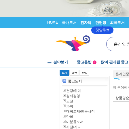
HOME
국내도서
전자책
만권당
외국도서
첫달무료
온라인 
분야보기
중고음반
많이 판매된 중고
N
1천원부터
온라인
중고음반
중고도서
이 분야에
건강/취미
경제경영
상품명
고전
과학
대학교재/전문서적
만화
미분류도서
사전/기타