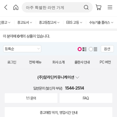
인중고
중고도서
중고등참고서
EBS 고등
수능기출 플러스
이 분야에
0
개의 상품이 있습니다.
옵션
로그인
전체 메뉴
회사 소개
출판사 안내
PC 버전
(주)알라딘커뮤니케이션
1544-2514
일반문의 (발신자 부담)
1:1 문의
FAQ
중고매장 위치, 영업시간 안내