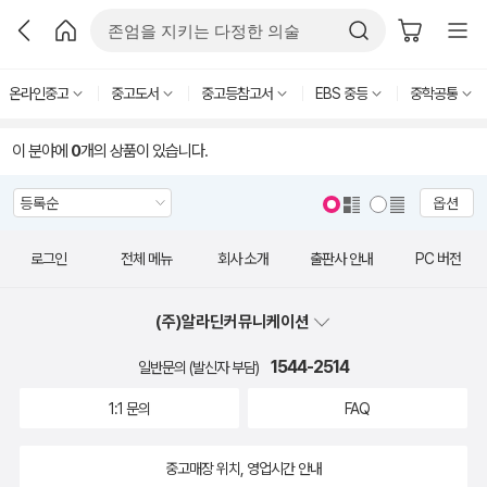
온라인중고
중고도서
중고등참고서
EBS 중등
중학공통
이 분야에
0
개의 상품이 있습니다.
옵션
로그인
전체 메뉴
회사 소개
출판사 안내
PC 버전
(주)알라딘커뮤니케이션
1544-2514
일반문의 (발신자 부담)
1:1 문의
FAQ
중고매장 위치, 영업시간 안내