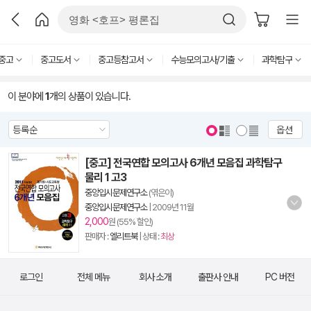
중고
중고도서
중고등참고서
수능모의고사/기출
과학탐구
이 분야에
1
개의 상품이 있습니다.
옵션
[중고] 전국연합 모의고사 6개년 모음집 과학탐구
물리 1 고3
중앙입시문제연구소
(엮은이)
중앙입시문제연구소
|
2009년 11월
2,000
원 (55% 할인)
판매자 :
엘리트북
| 상태 :
최상
로그인
전체 메뉴
회사 소개
출판사 안내
PC 버전