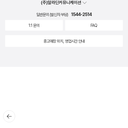
(주)알라딘커뮤니케이션
1544-2514
일반문의 (발신자 부담)
1:1 문의
FAQ
중고매장 위치, 영업시간 안내
뒤로가
기