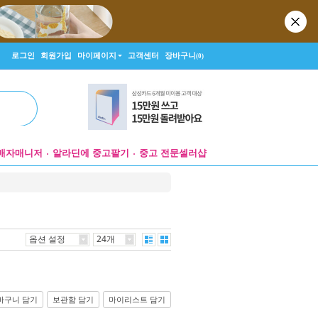
로그인
회원가입
마이페이지
고객센터
장바구니
(0)
매자매니저
알라딘에 중고팔기
중고 전문셀러샵
옵션 설정
24개
바구니 담기
보관함 담기
마이리스트 담기