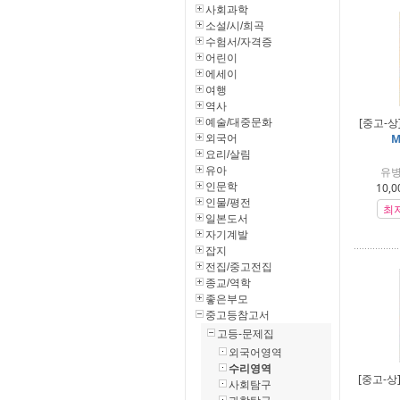
사회과학
소설/시/희곡
수험서/자격증
어린이
에세이
여행
역사
[중고-상
예술/대중문화
M
외국어
요리/살림
유아
유병
인문학
10,0
인물/평전
최
일본도서
자기계발
잡지
전집/중고전집
종교/역학
좋은부모
중고등참고서
고등-문제집
외국어영역
수리영역
[중고-상
사회탐구