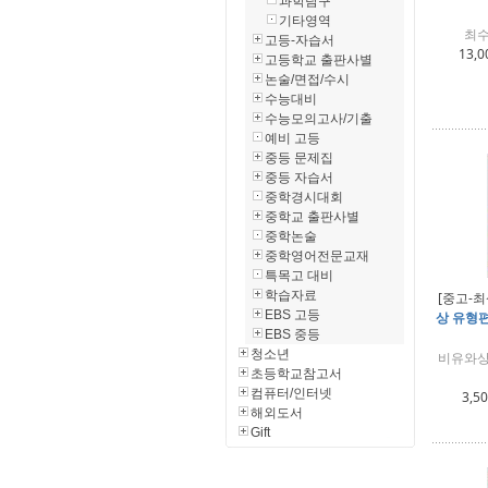
과학탐구
기타영역
최수
고등-자습서
13,0
고등학교 출판사별
논술/면접/수시
수능대비
수능모의고사/기출
예비 고등
중등 문제집
중등 자습서
중학경시대회
중학교 출판사별
중학논술
중학영어전문교재
특목고 대비
학습자료
[중고-최
EBS 고등
상 유형편
EBS 중등
청소년
비유와상
초등학교참고서
컴퓨터/인터넷
3,5
해외도서
Gift