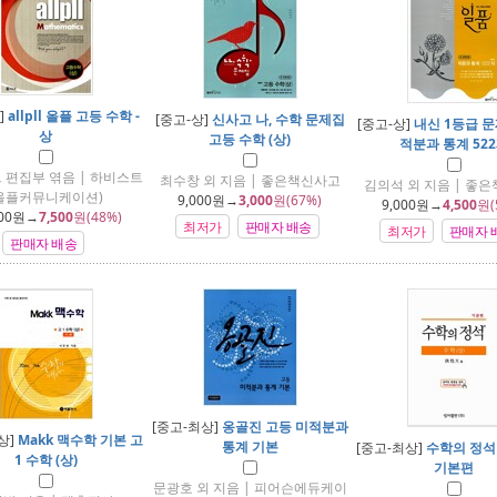
]
allpll 올플 고등 수학 -
[중고-상]
신사고 나, 수학 문제집
[중고-상]
내신 1등급 
상
고등 수학 (상)
적분과 통계 52
 편집부 엮음 | 하비스트
최수창 외 지음 | 좋은책신사고
김의석 외 지음 | 좋
올플커뮤니케이션)
9,000
원→
3,000
원(67%)
9,000
원→
4,500
원(
00
원→
7,500
원(48%)
최저가
판매자 배송
최저가
판매자 
판매자 배송
[중고-최상]
옹골진 고등 미적분과
상]
Makk 맥수학 기본 고
통계 기본
[중고-최상]
수학의 정석 
1 수학 (상)
기본편
문광호 외 지음 | 피어슨에듀케이