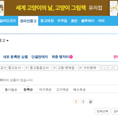
알라딘굿즈
중고매장
우주점
음반
블루레이
커피
온라인중고
중고
새로 등록된 상품
단골판매자
최종 땡처리
판
N
중고
>
중고도서
>
중고등참고서
>
고등-문제집
>
수리영역
단축 URL
28
개의 상품이 있습니다.
순
출시일순
등록순
저가격순
고가격순
베스트순
1
2
끝
전체선택
장