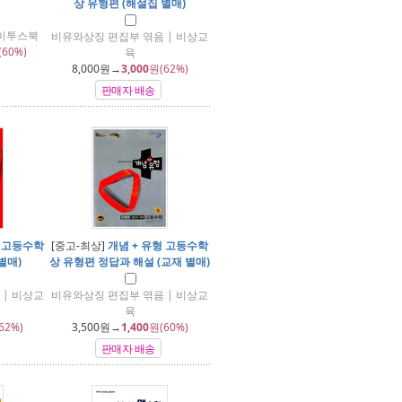
상 유형편 (해설집 별매)
 이투스북
비유와상징 편집부 엮음 | 비상교
(60%)
육
8,000
원→
3,000
원(62%)
판매자 배송
형 고등수학
[중고-최상]
개념 + 유형 고등수학
별매)
상 유형편 정답과 해설 (교재 별매)
| 비상교
비유와상징 편집부 엮음 | 비상교
육
62%)
3,500
원→
1,400
원(60%)
판매자 배송