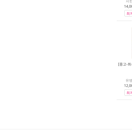
서한
14,0
최
[중고-최
유병
12,0
최