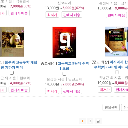
빛 지음 | 맥출판사
션코리아
홍성대 지음 | 성
00
원→
7,000
원(50%)
13,000
원→
5,000
원(62%)
15,000
원→
9,000
원
저가
판매자 배송
최저가
판매자 배송
판매자 배송
[중고-최상]
마자마자 한
상]
한수위 고등수학 개념
[중고-최상]
고등학교 9단계 수학
수학(하) 240제 마이더
편 기하와 벡터
1 초급
유병근 외 지음 | 
근 외 지음 | 한수위
설상웅 지음 | 단단교육
10,000
원→
5,000
원
00
원→
4,000
원(67%)
14,000
원→
7,000
원(50%)
최저가
판매자 
저가
판매자 배송
최저가
판매자 배송
전체선택
장
1
2
끝