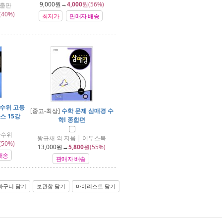
9,000
원→
4,000
원(56%)
지출판
(40%)
최저가
판매자 배송
수위 고등
[중고-최상]
수학 문제 삼매경 수
스 15강
학Ⅰ 종합편
한수위
왕규채 외 지음 | 이투스북
(50%)
13,000
원→
5,800
원(55%)
배송
판매자 배송
바구니 담기
보관함 담기
마이리스트 담기