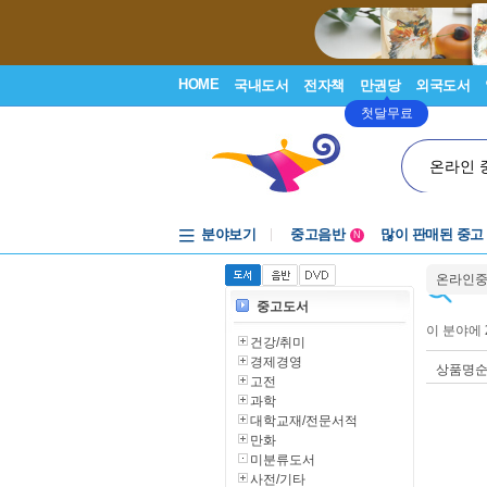
HOME
국내도서
전자책
만권당
외국도서
첫달무료
온라인 
분야보기
중고음반
많이 판매된 중고
N
1천원부터
온라인
중고음반
중고도서
이 분야에
건강/취미
경제경영
상품명
고전
과학
대학교재/전문서적
만화
미분류도서
사전/기타