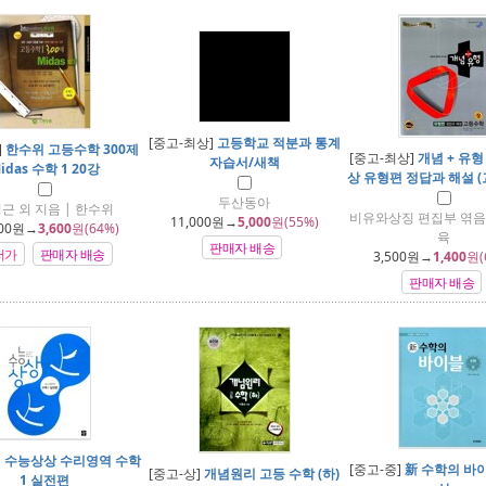
[중고-최상]
고등학교 적분과 통계
]
한수위 고등수학 300제
[중고-최상]
개념 + 유
자습서/새책
idas 수학 1 20강
상 유형편 정답과 해설 (
두산동아
근 외 지음 | 한수위
비유와상징 편집부 엮음 
11,000
원→
5,000
원(55%)
00
원→
3,600
원(64%)
육
판매자 배송
저가
판매자 배송
3,500
원→
1,400
원(
판매자 배송
]
수능상상 수리영역 수학
[중고-중]
新 수학의 바이
[중고-상]
개념원리 고등 수학 (하)
1 실전편