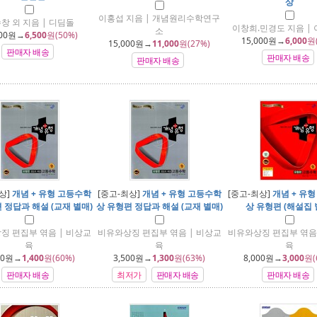
상
이홍섭 지음 | 개념원리수학연구
창 외 지음 | 디딤돌
이창희.민경도 지음 |
소
00
원→
6,500
원(50%)
15,000
원→
6,000
원
15,000
원→
11,000
원(27%)
판매자 배송
판매자 배송
판매자 배송
상]
개념 + 유형 고등수학
[중고-최상]
개념 + 유형 고등수학
[중고-최상]
개념 + 유
 정답과 해설 (교재 별매)
상 유형편 정답과 해설 (교재 별매)
상 유형편 (해설집 
징 편집부 엮음 | 비상교
비유와상징 편집부 엮음 | 비상교
비유와상징 편집부 엮음 
육
육
육
00
원→
1,400
원(60%)
3,500
원→
1,300
원(63%)
8,000
원→
3,000
원(
판매자 배송
최저가
판매자 배송
판매자 배송