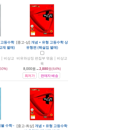
형 고등수학
[중고-상]
개념 + 유형 고등수학 상
교재 별매)
유형편 (해설집 별매)
| 비상교
비유와상징 편집부 엮음 | 비상교
육
60%)
8,000
원→
2,880
원(64%)
최저가
판매자 배송
블 수학 -
[중고-최상]
개념 + 유형 고등수학