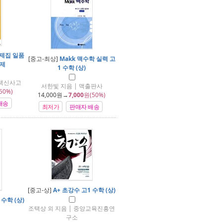
문제집 일품
[중고-최상]
Makk 맥수학 실력 고
2제
1 수학 (상)
은책신사고
서한빛 지음 | 맥출판사
50%)
14,000
원→
7,000
원(50%)
배송
최저가
판매자 배송
[중고-상]
A+ 초강수 고1 수학 (상)
수학 (상)
조택상 외 지음 | 중앙교육진흥연
구소