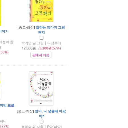
[중고-최상]
일하는 엄마의 그림
이야기
편지
채정아 옮
박기영 글 그림 | 다섯수레
사
12,000
원→
5,200
원(57%)
(60%)
판매자 배송
피맘 프로
[중고-최상]
엄마, 나 낳을때 아팠
어?
컴퍼니
(22%)
정혜숙 외 지음 | P당(피당)