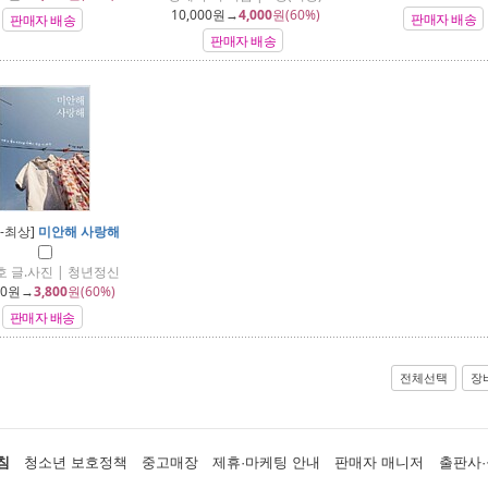
10,000
원→
4,000
원(60%)
판매자 배송
판매자 배송
판매자 배송
-최상]
미안해 사랑해
 글.사진 | 청년정신
00
원→
3,800
원(60%)
판매자 배송
전체선택
장
침
청소년 보호정책
중고매장
제휴·마케팅 안내
판매자 매니저
출판사·