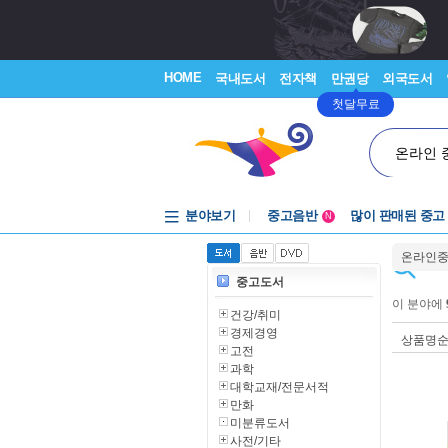
HOME
국내도서
전자책
만권당
외국도서
첫달무료
온라인 
분야보기
중고음반
많이 판매된 중고
N
1천원부터
온라인
중고음반
중고도서
이 분야에
건강/취미
경제경영
상품명
고전
과학
대학교재/전문서적
만화
미분류도서
사전/기타