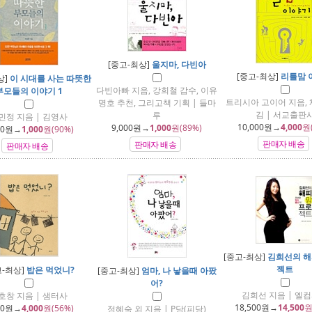
[중고-최상]
울지마, 다빈아
[중고-최상]
리틀맘 
상]
이 시대를 사는 따뜻한
다빈아빠 지음, 강희철 감수, 이유
부모들의 이야기 1
트리시아 고이어 지음, 
명호 추천, 그리고책 기획 | 들마
김 | 서교출판
루
민정 지음 | 김영사
10,000
원→
4,000
원
9,000
원→
1,000
원(89%)
00
원→
1,000
원(90%)
판매자 배송
판매자 배송
판매자 배송
[중고-최상]
김희선의 해
젝트
고-최상]
밥은 먹었니?
[중고-최상]
엄마, 나 낳을때 아팠
어?
김희선 지음 | 엘
호창 지음 | 샘터사
18,500
원→
14,500
원
00
원→
4,000
원(56%)
정혜숙 외 지음 | P당(피당)