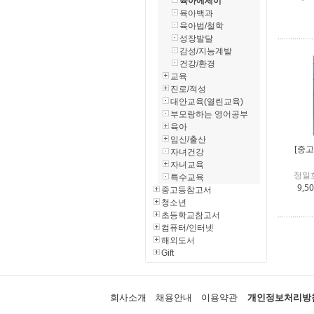
육아에세이
육아백과
육아법/철학
성장발달
감성/지능계발
건강/환경
교육
진로/적성
대안교육(열린교육)
부모랑하는 영어공부
육아
임신/출산
[중고
자녀건강
자녀교육
정일호
특수교육
9,5
중고등참고서
청소년
초등학교참고서
컴퓨터/인터넷
해외도서
Gift
회사소개
채용안내
이용약관
개인정보처리방