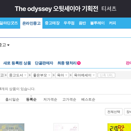
알라딘굿즈
중고매장
우주점
음반
블루레이
커피
온라인중고
중고
새로 등록된 상품
단골판매자
최종 땡처리
판
N
중고
>
중고도서
>
좋은부모
>
육아
>
육아에세이
단축 URL
9
개의 상품이 있습니다.
순
출시일순
등록순
저가격순
고가격순
베스트순
전체선택
장