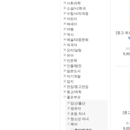
사회과학
소설/시/희곡
수험서/자격증
어린이
에세이
여행
[중고-최
역사
예술/대중문화
외국어
이
요리/살림
9,9
유아
인문학
인물/평전
일본도서
자기계발
잡지
전집/중고전집
종교/역학
좋은부모
임신/출산
영유아
[중
초등 자녀
청소년 자녀
주
육아
9,0