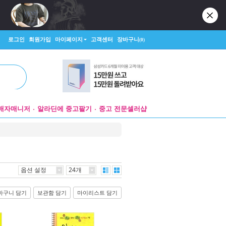
로그인
회원가입
마이페이지
고객센터
장바구니
(0)
매자매니저
알라딘에 중고팔기
중고 전문셀러샵
옵션 설정
24개
바구니 담기
보관함 담기
마이리스트 담기