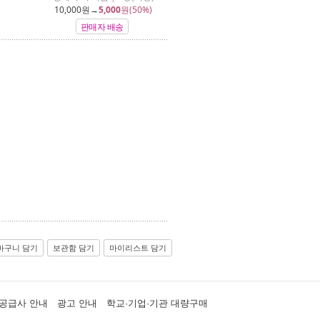
10,000
원→
5,000
원(50%)
판매자 배송
바구니 담기
보관함 담기
마이리스트 담기
공급사 안내
광고 안내
학교·기업·기관 대량구매