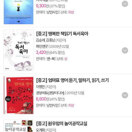
9,300
원 (37% 할인)
판매자 :
낭만시인
| 상태 :
최상
[중고] 행복한 책읽기 독서육아
김순례
,
김종남
(지은이)
파인앤굿
|
2009년 02월
3,420
원 (64% 할인)
판매자 :
앤~북
| 상태 :
상
[중고] 엄마표 영어 듣기, 말하기, 읽기, 쓰기
이명진
(지은이)
경향에듀(경향미디어)
|
2010년 12월
8,600
원 (41% 할인)
판매자 :
낭만시인
| 상태 :
최상
[중고] 원우맘의 놀이공작교실
오계화
(지은이)