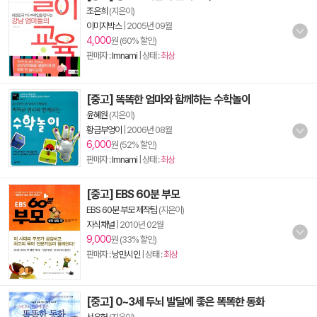
조은희
(지은이)
이미지박스
|
2005년 09월
4,000
원 (60% 할인)
판매자 :
lmnami
| 상태 :
최상
[중고] 똑똑한 엄마와 함께하는 수학놀이
윤혜원
(지은이)
황금부엉이
|
2006년 08월
6,000
원 (52% 할인)
판매자 :
lmnami
| 상태 :
최상
[중고] EBS 60분 부모
EBS 60분 부모 제작팀
(지은이)
지식채널
|
2010년 02월
9,000
원 (33% 할인)
판매자 :
낭만시인
| 상태 :
최상
[중고] 0~3세 두뇌 발달에 좋은 똑똑한 동화