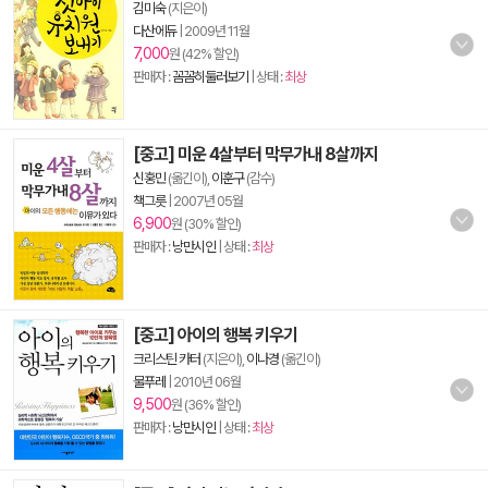
김미숙
(지은이)
다산에듀
|
2009년 11월
7,000
원 (42% 할인)
판매자 :
꼼꼼히둘러보기
| 상태 :
최상
[중고] 미운 4살부터 막무가내 8살까지
신홍민
(옮긴이),
이훈구
(감수)
책그릇
|
2007년 05월
6,900
원 (30% 할인)
판매자 :
낭만시인
| 상태 :
최상
[중고] 아이의 행복 키우기
크리스틴 카터
(지은이),
이나경
(옮긴이)
물푸레
|
2010년 06월
9,500
원 (36% 할인)
판매자 :
낭만시인
| 상태 :
최상