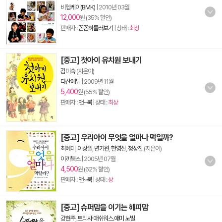
비엠케이(BMK)
|
2010년 03월
12,000
원 (35% 할인)
판매자 :
꼼꼼히둘러보기
| 상태 :
최상
[중고] 첫아이 유치원 보내기
김미숙
(지은이)
다산에듀
|
2009년 11월
5,400
원 (55% 할인)
판매자 :
앤~북
| 상태 :
최상
[중고] 우리아이 무엇을 얼마나 먹일까?
최혜미
,
이상일
,
변기원
,
한영신
,
정상진
(지은이)
이끼북스
|
2005년 07월
4,500
원 (62% 할인)
판매자 :
앤~북
| 상태 :
상
[중고] 슈퍼맘을 이기는 해피맘
강현주
,
트리샤 애쉬워스.애미 노빌