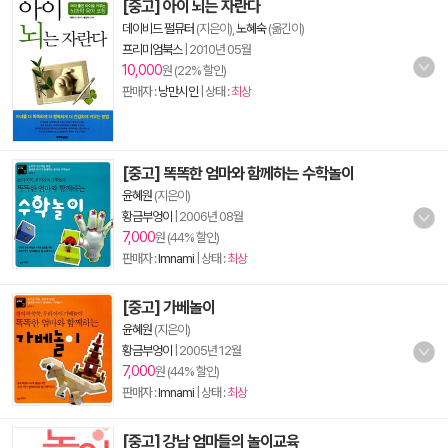
[중고] 아이 뇌는 자란다
데이비드 펄뮤터
(지은이),
노혜숙
(옮긴이)
프리미엄북스
|
2010년 05월
10,000
원 (22% 할인)
판매자 :
낭만시인
| 상태 :
최상
[중고] 똑똑한 엄마와 함께하는 수학놀이
윤혜원
(지은이)
황금부엉이
|
2006년 08월
7,000
원 (44% 할인)
판매자 :
lmnami
| 상태 :
최상
[중고] 가베놀이
윤혜원
(지은이)
황금부엉이
|
2005년 12월
7,000
원 (44% 할인)
판매자 :
lmnami
| 상태 :
최상
[중고] 강남 엄마들의 놀이교육