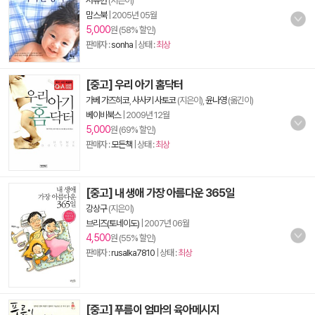
서유헌
(지은이)
맘스북
|
2005년 05월
5,000
원 (58% 할인)
판매자 :
sonha
| 상태 :
최상
[중고] 우리 아기 홈닥터
가베 가즈히코
,
사사키 사토코
(지은이),
윤나영
(옮긴이)
베이비북스
|
2009년 12월
5,000
원 (69% 할인)
판매자 :
모든책
| 상태 :
최상
[중고] 내 생애 가장 아름다운 365일
강상구
(지은이)
브리즈(토네이도)
|
2007년 06월
4,500
원 (55% 할인)
판매자 :
rusalka7810
| 상태 :
최상
[중고] 푸름이 엄마의 육아메시지