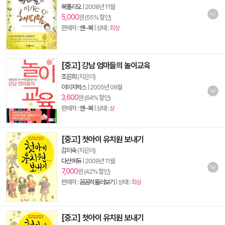
북폴리오
|
2008년 11월
5,000
원 (55% 할인)
판매자 :
앤~북
| 상태 :
최상
[중고] 강남 엄마들의 놀이교육
조은희
(지은이)
이미지박스
|
2005년 09월
3,600
원 (64% 할인)
판매자 :
앤~북
| 상태 :
상
[중고] 첫아이 유치원 보내기
김미숙
(지은이)
다산에듀
|
2009년 11월
7,000
원 (42% 할인)
판매자 :
꼼꼼히둘러보기
| 상태 :
최상
[중고] 첫아이 유치원 보내기