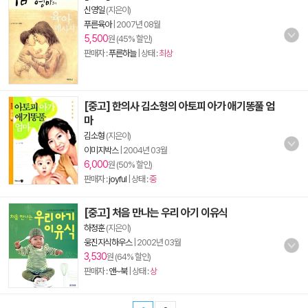
신영일
(지은이)
푸른육아
|
2007년 08월
5,500
원 (45% 할인)
판매자 :
푸른하늘
| 상태 :
최상
[중고] 한의사 김소형의 아토피 아가 애기똥풀 엄
마
김소형
(지은이)
이미지박스
|
2004년 03월
6,000
원 (50% 할인)
판매자 :
joyful
| 상태 :
중
[중고] 처음 만나는 우리 아기 이유식
하정훈
(지은이)
웅진지식하우스
|
2002년 03월
3,530
원 (64% 할인)
판매자 :
앤~북
| 상태 :
상