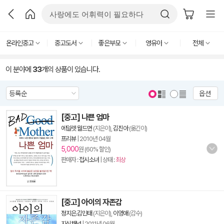
온라인중고
중고도서
좋은부모
영유아
전체
이 분야에
33
개의 상품이 있습니다.
옵션
[중고] 나쁜 엄마
에일렛 월드먼
(지은이),
김진아
(옮긴이)
프리뷰
|
2010년 04월
5,000
원 (60% 할인)
판매자 :
접시소녀
| 상태 :
최상
[중고] 아이의 자존감
정지은.김민태
(지은이),
이영애
(감수)
지식채널
|
2011년 06월