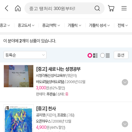
중고
중고도서
종교/역학
가톨릭
가톨릭 성서
전체
이 분야에
2
개의 상품이 있습니다.
옵션
[중고] 새로 나는 성경공부
시청각통신성서교육부
(엮은이)
바오로딸(성바오로딸)
|
2006년 02월
3,000
원 (62% 할인)
판매자 :
푸른솔
| 상태 :
중
[중고] 천사
공지영
(지은이),
조광호
(그림)
오픈하우스
|
2008년 12월
4,900
원 (44% 할인)