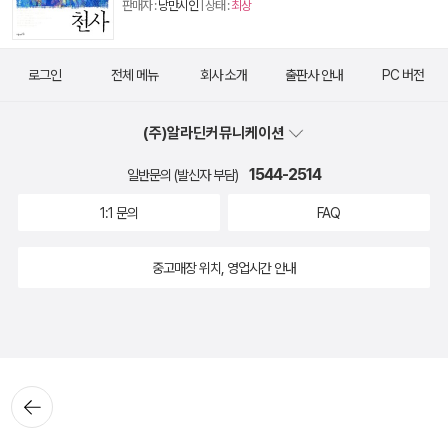
판매자 :
낭만시인
| 상태 :
최상
로그인
전체 메뉴
회사 소개
출판사 안내
PC 버전
(주)알라딘커뮤니케이션
1544-2514
일반문의 (발신자 부담)
1:1 문의
FAQ
중고매장 위치, 영업시간 안내
뒤로가
기