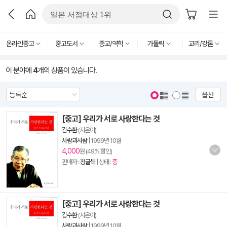
온라인중고
중고도서
종교/역학
가톨릭
교리/강론
이 분야에
4
개의 상품이 있습니다.
옵션
[중고] 우리가 서로 사랑한다는 것
김수환
(지은이)
사람과사람
|
1999년 10월
4,000
원 (49% 할인)
판매자 :
정글북
| 상태 :
중
[중고] 우리가 서로 사랑한다는 것
김수환
(지은이)
사람과사람
|
1999년 10월