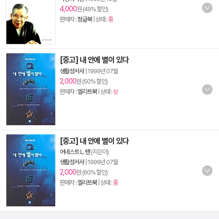
4,000
원 (49% 할인)
판매자 :
정글북
| 상태 :
중
[중고] 내 안에 별이 있다
생활성서사
|
1999년 07월
2,000
원 (50% 할인)
판매자 :
엘리트북
| 상태 :
상
[중고] 내 안에 별이 있다
어네스트 L. 탠
(지은이)
생활성서사
|
1999년 07월
2,000
원 (60% 할인)
판매자 :
엘리트북
| 상태 :
중