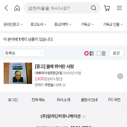
온라인중고
중고도서
종교/역학
기독교
기독교 인물
이 분야에
1
개의 상품이 있습니다.
옵션
[중고] 불에 뛰어든 사람
아베마리아(푸른군대)
|
0001년 01월
2,800
원 (60% 할인)
판매자 :
푸른솔
| 상태 :
상
로그인
전체 메뉴
회사 소개
출판사 안내
PC 버전
(주)알라딘커뮤니케이션