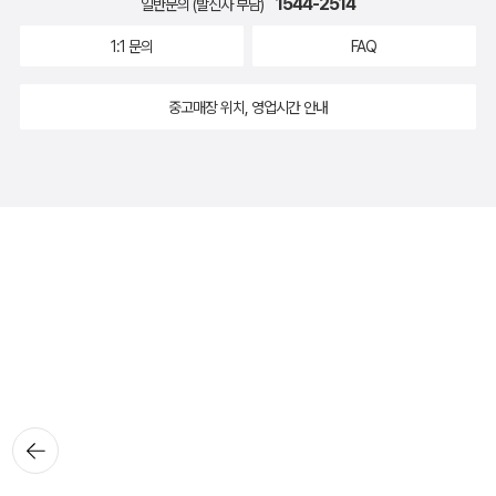
1544-2514
일반문의 (발신자 부담)
1:1 문의
FAQ
중고매장 위치, 영업시간 안내
뒤로가
기