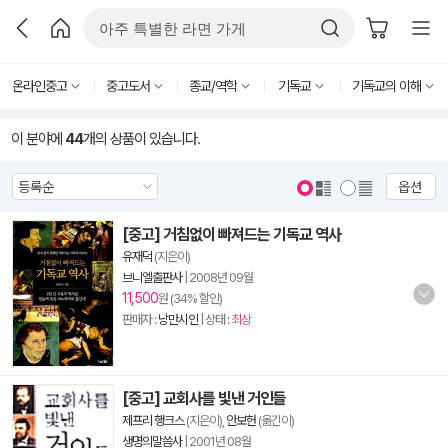
온라인중고
중고도서
종교/역학
기독교
기독교의 이해
이 분야에
44
개의 상품이 있습니다.
옵션
[중고] 거침없이 빠져드는 기독교 역사
유재덕
(지은이)
브니엘출판사
|
2008년 09월
11,500
원 (34% 할인)
판매자 :
낭만시인
| 상태 :
최상
[중고] 교회사를 빛낸 거인들
제프리 행크스
(지은이),
안보헌
(옮긴이)
생명의말씀사
|
2001년 08월