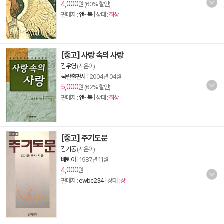
4,000
원 (60% 할인)
판매자 :
앤~북
| 상태 :
최상
[중고] 사랑 속의 사랑
김우영
(지은이)
쿰란출판사
|
2004년 04월
5,000
원 (62% 할인)
판매자 :
앤~북
| 상태 :
최상
[중고] 주기도문
김기동
(지은이)
베뢰아
|
1987년 11월
4,000
원
판매자 :
ewbc234
| 상태 :
상