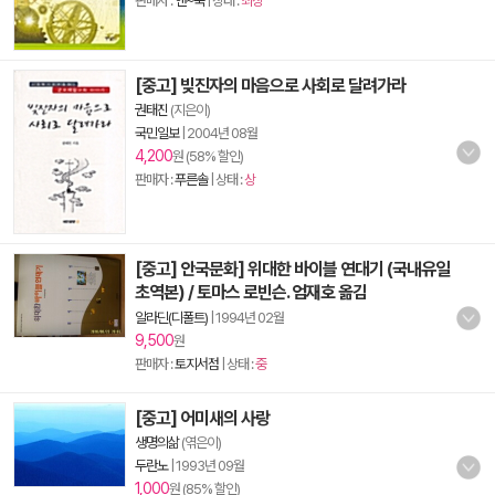
판매자 :
앤~북
| 상태 :
최상
[중고] 빚진자의 마음으로 사회로 달려가라
권태진
(지은이)
국민일보
|
2004년 08월
4,200
원 (58% 할인)
판매자 :
푸른솔
| 상태 :
상
[중고] 안국문화] 위대한 바이블 연대기 (국내유일
초역본) / 토마스 로빈슨. 엄재호 옮김
알라딘(디폴트)
|
1994년 02월
9,500
원
판매자 :
토지서점
| 상태 :
중
[중고] 어미새의 사랑
생명의삶
(엮은이)
두란노
|
1993년 09월
1,000
원 (85% 할인)