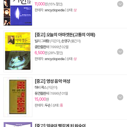
11,000
원 (15% 할인)
판매자 :
encyclopedia
| 상태 :
상
[중고] 오늘의 아마겟돈(고통의 이해)
빌리 그래함
(지은이),
손영구
(옮긴이)
쿰란출판사
|
1999년 02월
6,500
원 (28% 할인)
판매자 :
encyclopedia
| 상태 :
상
[중고] 영성 음악 여성
하비 콕스
(지은이)
동연출판사
|
1996년 01월
15,000
원
판매자 :
두손
| 상태 :
중
[중고] 얼굴이 빨갛게 된 원숭이