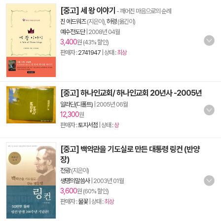
[중고] 세 왕 이야기
- 깨어진 마음으로의 순례
진 에드워즈
(지은이),
허령
(옮긴이)
예수전도단
|
2008년 04월
3,400
원 (43% 할인)
판매자 :
2741947
| 상태 :
최상
[중고] 하나인교회/ 하나인교회 20년사 -2005년
알라딘(디폴트)
|
2005년 06월
12,300
원
판매자 :
토지서점
| 상태 :
상
[중고] 백악관을 기도실로 만든 대통령 링컨 (반양
장)
전광
(지은이)
생명의말씀사
|
2003년 01월
3,600
원 (60% 할인)
판매자 :
물꽃
| 상태 :
최상