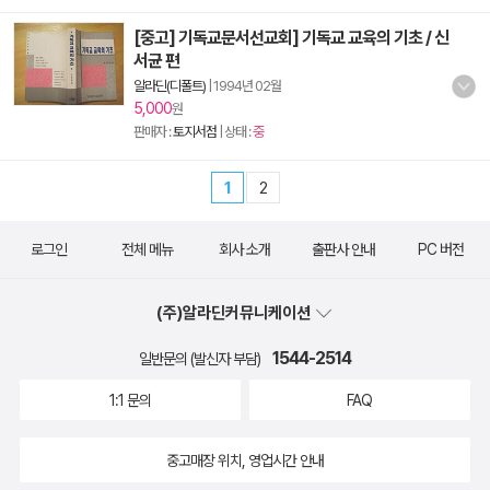
[중고] 기독교문서선교회] 기독교 교육의 기초 / 신
서균 편
알라딘(디폴트)
|
1994년 02월
5,000
원
판매자 :
토지서점
| 상태 :
중
1
2
로그인
전체 메뉴
회사 소개
출판사 안내
PC 버전
(주)알라딘커뮤니케이션
1544-2514
일반문의 (발신자 부담)
1:1 문의
FAQ
중고매장 위치, 영업시간 안내