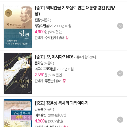
[중고] 백악관을 기도실로 만든 대통령 링컨 (반양
장)
전광
(지은이)
생명의말씀사
|
2003년 01월
4,900
원 (51% 할인)
판매자 :
수호천사
| 상태 :
상
[중고] 오, 메시아? NO!
- 예수가 항의했다.
문화영
(지은이)
아루이프로덕션
|
2005년 11월
2,880
원 (68% 할인)
판매자 :
푸른솔
| 상태 :
중
[중고] 장윤성 목사의 과학이야기
강원룡
(지은이)
예루살렘
|
2004년 08월
4,800
원 (60% 할인)