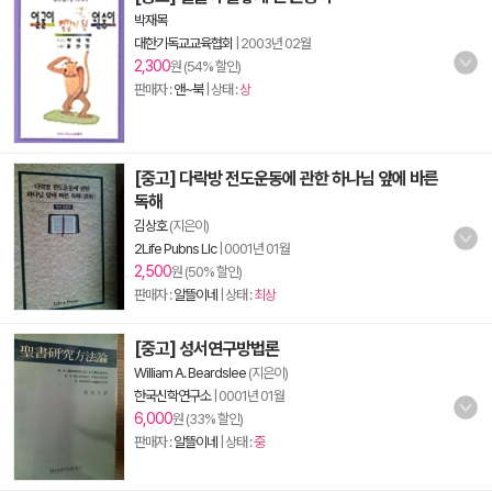
박재목
대한기독교교육협회
|
2003년 02월
2,300
원 (54% 할인)
판매자 :
앤~북
| 상태 :
상
[중고] 다락방 전도운동에 관한 하나님 앞에 바른
독해
김상호
(지은이)
2Life Pubns Llc
|
0001년 01월
2,500
원 (50% 할인)
판매자 :
알뜰이네
| 상태 :
최상
[중고] 성서연구방법론
William A. Beardslee
(지은이)
한국신학연구소
|
0001년 01월
6,000
원 (33% 할인)
판매자 :
알뜰이네
| 상태 :
중