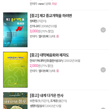
판매자 :
new
| 상태 :
최상
[중고] 제2 종교개혁을 하려면
정태현
(지은이)
신의나라
|
2008년 03월
3,000
원 (70% 할인)
판매자 :
엘리트북
| 상태 :
중
[중고] 대학복음화와 제자도
한국기독대학인회출판사(ESP)
|
2002년 06월
2,000
원 (71% 할인)
판매자 :
엘리트북
| 상태 :
중
[중고] 내게 다가온 천사
수잔 듀크
(지은이),
조계광
(옮긴이)
생명의말씀사
|
2002년 12월