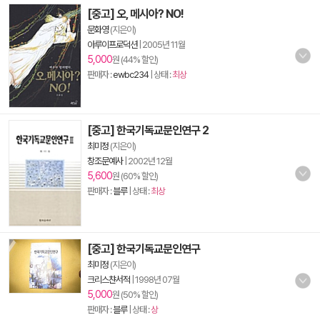
[중고] 오, 메시아? NO!
문화영
(지은이)
아루이프로덕션
|
2005년 11월
5,000
원 (44% 할인)
판매자 :
ewbc234
| 상태 :
최상
[중고] 한국기독교문인연구 2
최미정
(지은이)
창조문예사
|
2002년 12월
5,600
원 (60% 할인)
판매자 :
블루
| 상태 :
최상
[중고] 한국기독교문인연구
최미정
(지은이)
크리스챤서적
|
1998년 07월
5,000
원 (50% 할인)
판매자 :
블루
| 상태 :
상