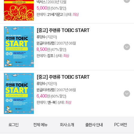
넥서스
|
2003년 12월
5,000
원 (50% 할인)
판매자 :
21세기문고
| 상태 :
최상
[중고] 주앤류 TOEIC START
류양수
(지은이)
윈글리쉬닷컴
|
2007년 06월
8,500
원 (47% 할인)
판매자 :
잡초
| 상태 :
최상
[중고] 주앤류 TOEIC START
류양수
(지은이)
윈글리쉬닷컴
|
2007년 06월
6,400
원 (60% 할인)
판매자 :
앤~북
| 상태 :
최상
로그인
전체 메뉴
회사 소개
출판사 안내
PC 버전