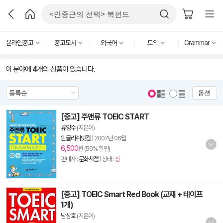
온라인중고
중고도서
외국어
토익
Grammar
이 분야에
4
개의 상품이 있습니다.
옵션
[중고] 주앤류 TOEIC START
류양수
(지은이)
윈글리쉬닷컴
|
2007년 06월
6,500
원 (59% 할인)
판매자 :
문화서점
| 상태 :
상
[중고] TOEIC Smart Red Book (교재 + 테이프
1개)
남상호
(지은이)