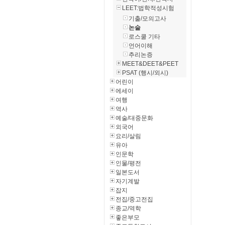
LEET:법학적성시험
기출/모의고사
논술
로스쿨 기타
언어이해
추리논증
MEET&DEET&PEET
PSAT (행시/외시)
어린이
에세이
여행
역사
예술/대중문화
외국어
요리/살림
유아
인문학
인물/평전
일본도서
자기계발
잡지
전집/중고전집
종교/역학
좋은부모