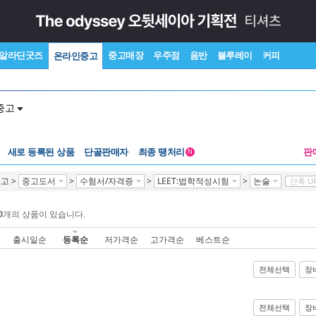
알라딘굿즈
중고매장
우주점
음반
블루레이
커피
온라인중고
중고
새로 등록된 상품
단골판매자
최종 땡처리
판
N
중고
>
중고도서
>
수험서/자격증
>
LEET:법학적성시험
>
논술
단축 U
0
개의 상품이 있습니다.
순
출시일순
등록순
저가격순
고가격순
베스트순
전체선택
장
전체선택
장