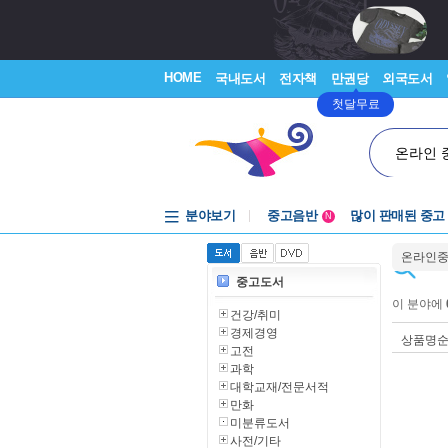
HOME
국내도서
전자책
만권당
외국도서
첫달무료
온라인 
분야보기
중고음반
많이 판매된 중고
N
1천원부터
온라인
중고음반
중고도서
이 분야에
건강/취미
경제경영
상품명
고전
과학
대학교재/전문서적
만화
미분류도서
사전/기타