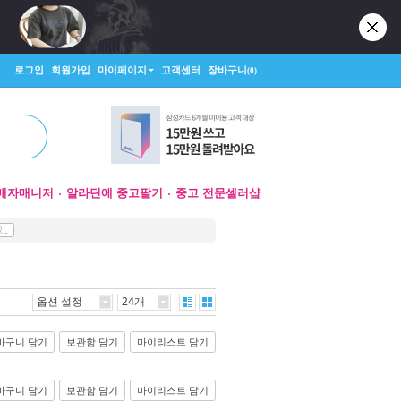
로그인
회원가입
마이페이지
고객센터
장바구니
(0)
매자매니저
알라딘에 중고팔기
중고 전문셀러샵
RL
옵션 설정
24개
바구니 담기
보관함 담기
마이리스트 담기
바구니 담기
보관함 담기
마이리스트 담기