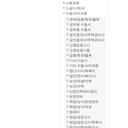
사회과학
소설/시/희곡
수험서/자격증
경제/금융/회계/물류
공무원 수험서
공무원 수험서
공인중개사/주택관리사
공인중개사/주택관리사
교원임용고시
교원임용시험
금융/회계/물류
기사/기능사
기타 수험서/자격증
법/고시/사회복지
법/인문/사회/고시
보건/위생/의학
보건/의학
산업인력관리공단
운전면허
취업/상식/운전면허
취업/상식/적성
컴퓨터
편입/검정고시
편입/검정고시/독학사
한국어/한자/한국사