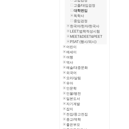
고입검정
고졸/대입검정
대학편입
독학사
중입검정
한국어/한자/한국사
LEET:법학적성시험
MEET&DEET&PEET
PSAT (행시/외시)
어린이
에세이
여행
역사
예술/대중문화
외국어
요리/살림
유아
인문학
인물/평전
일본도서
자기계발
잡지
전집/중고전집
종교/역학
좋은부모