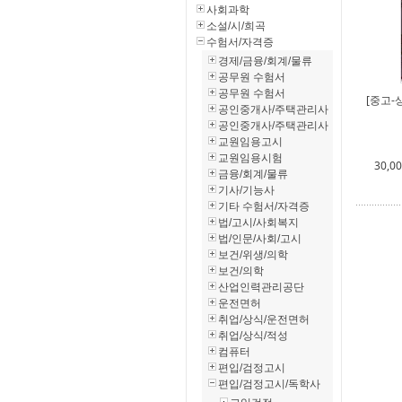
사회과학
소설/시/희곡
수험서/자격증
경제/금융/회계/물류
공무원 수험서
공무원 수험서
[중고-
공인중개사/주택관리사
공인중개사/주택관리사
교원임용고시
교원임용시험
30,0
금융/회계/물류
기사/기능사
기타 수험서/자격증
법/고시/사회복지
법/인문/사회/고시
보건/위생/의학
보건/의학
산업인력관리공단
운전면허
취업/상식/운전면허
취업/상식/적성
컴퓨터
편입/검정고시
편입/검정고시/독학사