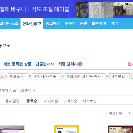
알라딘굿즈
중고매장
우주점
음반
블루레이
커피
온라인중고
중고
새로 등록된 상품
단골판매자
최종 땡처리
판
N
중고
>
중고도서
>
수험서/자격증
>
편입/검정고시/독학사
>
대학편입
3
개의 상품이 있습니다.
순
출시일순
등록순
저가격순
고가격순
베스트순
전체선택
장