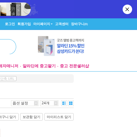
로그인
회원가입
마이페이지
고객센터
장바구니
(0)
매자매니저
알라딘에 중고팔기
중고 전문셀러샵
단축 URL
옵션 설정
24개
바구니 담기
보관함 담기
마이리스트 담기