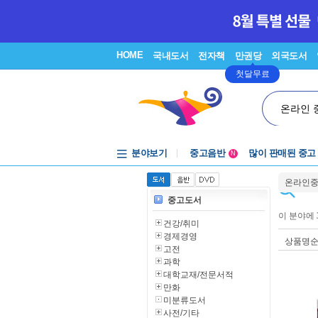
HOME
국내도서
전자책
만권당
외국도서
첫달무료
온라인 
분야보기
중고음반
많이 판매된 중고
N
1천원부터
온라인
중고음반
중고도서
이 분야에
건강/취미
경제경영
상품명
고전
과학
대학교재/전문서적
만화
미분류도서
사전/기타