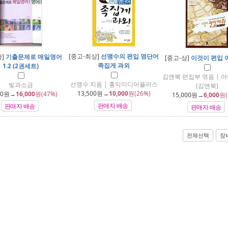
[중고-최상]
선맹수의 편입 영단어
상]
기출문제로 매일영어
[중고-상]
이것이 편입 
족집게 과외
1.2 (2권세트)
김앤북 편집부 엮음 | 
선맹수 지음 | 홍익미디어플러스
빛과소금
(김앤북)
13,500
원→
10,000
원(26%)
00
원→
16,000
원(47%)
15,000
원→
6,000
원(
판매자 배송
판매자 배송
판매자 배송
전체선택
장